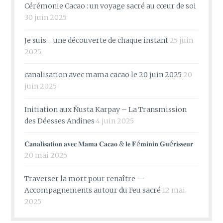
Cérémonie Cacao : un voyage sacré au cœur de soi
30 juin 2025
Je suis… une découverte de chaque instant
25 juin
2025
canalisation avec mama cacao le 20 juin 2025
20
juin 2025
Initiation aux Ñusta Karpay – La Transmission
des Déesses Andines
4 juin 2025
𝐂𝐚𝐧𝐚𝐥𝐢𝐬𝐚𝐭𝐢𝐨𝐧 𝐚𝐯𝐞𝐜 𝐌𝐚𝐦𝐚 𝐂𝐚𝐜𝐚𝐨 & 𝐥𝐞 𝐅é𝐦𝐢𝐧𝐢𝐧 𝐆𝐮é𝐫𝐢𝐬𝐬𝐞𝐮𝐫
20 mai 2025
Traverser la mort pour renaître —
Accompagnements autour du Feu sacré
12 mai
2025