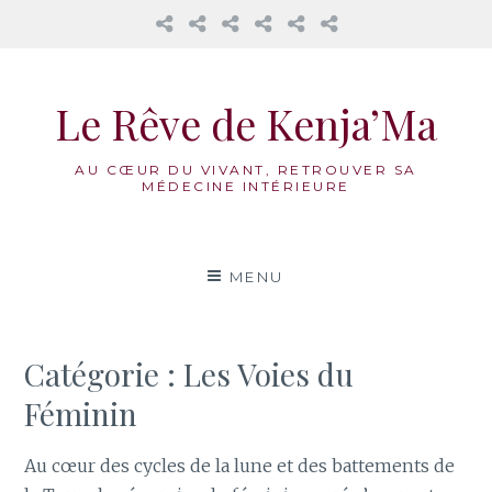
𝔸𝕦
Mama
La
Honorer
Nos
Réflexions
𝕔œ𝕦𝕣
Cacao
Roue
notre
accompagnements
𝕕𝕖𝕤
Médecine
féminin
Aller
𝟙𝟛
Vivante
au
𝕃𝕦𝕟𝕖𝕤
Le Rêve de Kenja’Ma
contenu
AU CŒUR DU VIVANT, RETROUVER SA
MÉDECINE INTÉRIEURE
MENU
Catégorie :
Les Voies du
Féminin
Au cœur des cycles de la lune et des battements de