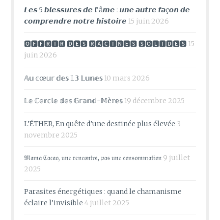
𝙇𝙚𝙨 5 𝙗𝙡𝙚𝙨𝙨𝙪𝙧𝙚𝙨 𝙙𝙚 𝙡’â𝙢𝙚 : 𝙪𝙣𝙚 𝙖𝙪𝙩𝙧𝙚 𝙛𝙖ç𝙤𝙣 𝙙𝙚
𝙘𝙤𝙢𝙥𝙧𝙚𝙣𝙙𝙧𝙚 𝙣𝙤𝙩𝙧𝙚 𝙝𝙞𝙨𝙩𝙤𝙞𝙧𝙚
15 juin 2026
🅾🅵🅵🆁🅸🆁 🅳🅴🆂 🆁🅰🅲🅸🅽🅴🆂 🆂🅾🅻🅸🅳🅴🆂
15
juin 2026
𝔸𝕦 𝕔œ𝕦𝕣 𝕕𝕖𝕤 𝟙𝟛 𝕃𝕦𝕟𝕖𝕤
10 mars 2026
𝕃𝕖 ℂ𝕖𝕣𝕔𝕝𝕖 𝕕𝕖𝕤 𝔾𝕣𝕒𝕟𝕕-𝕄è𝕣𝕖𝕤
19 décembre 2025
L’ÉTHER, En quête d’une destinée plus élevée
3
novembre 2025
𝔐𝔞𝔪𝔞 ℭ𝔞𝔠𝔞𝔬, 𝔲𝔫𝔢 𝔯𝔢𝔫𝔠𝔬𝔫𝔱𝔯𝔢, 𝔭𝔞𝔰 𝔲𝔫𝔢 𝔠𝔬𝔫𝔰𝔬𝔪𝔪𝔞𝔱𝔦𝔬𝔫
9 juillet
2025
Parasites énergétiques : quand le chamanisme
éclaire l’invisible
4 juillet 2025