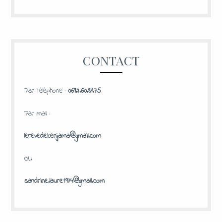
CONTACT
Par téléphone :
0692.60.81.75
Par mail :
lerevedekenjama@gmail.com
OU
sandrine.lauret974@gmail.com