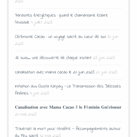
2025
Parasites énergétiques : quand le chamanisme éclaire
l’invisible
4 juillet 2025
Cérémonie Cacao : un voyage sacré au cœur de soi
30 juin
2025
Je suis… une découverte de chaque instant
25 juin 2025
canalisation avec mama cacao le 20 juin 2025
20 juin 2025
Initiation aux Ñusta Karpay – La Transmission des Déesses
Andines
4 juin 2025
𝐂𝐚𝐧𝐚𝐥𝐢𝐬𝐚𝐭𝐢𝐨𝐧 𝐚𝐯𝐞𝐜 𝐌𝐚𝐦𝐚 𝐂𝐚𝐜𝐚𝐨 & 𝐥𝐞 𝐅é𝐦𝐢𝐧𝐢𝐧 𝐆𝐮é𝐫𝐢𝐬𝐬𝐞𝐮𝐫
20 mai 2025
Traverser la mort pour renaître — Accompagnements autour
du Feu sacré
12 mai 2025