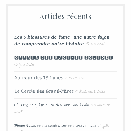
Articles récents
𝙇𝙚𝙨 5 𝙗𝙡𝙚𝙨𝙨𝙪𝙧𝙚𝙨 𝙙𝙚 𝙡’â𝙢𝙚 : 𝙪𝙣𝙚 𝙖𝙪𝙩𝙧𝙚 𝙛𝙖ç𝙤𝙣
𝙙𝙚 𝙘𝙤𝙢𝙥𝙧𝙚𝙣𝙙𝙧𝙚 𝙣𝙤𝙩𝙧𝙚 𝙝𝙞𝙨𝙩𝙤𝙞𝙧𝙚
15 juin 2026
🅾🅵🅵🆁🅸🆁 🅳🅴🆂 🆁🅰🅲🅸🅽🅴🆂 🆂🅾🅻🅸🅳🅴🆂
15 juin 2026
𝔸𝕦 𝕔œ𝕦𝕣 𝕕𝕖𝕤 𝟙𝟛 𝕃𝕦𝕟𝕖𝕤
10 mars 2026
𝕃𝕖 ℂ𝕖𝕣𝕔𝕝𝕖 𝕕𝕖𝕤 𝔾𝕣𝕒𝕟𝕕-𝕄è𝕣𝕖𝕤
19 décembre 2025
L’ÉTHER, En quête d’une destinée plus élevée
3 novembre
2025
𝔐𝔞𝔪𝔞 ℭ𝔞𝔠𝔞𝔬, 𝔲𝔫𝔢 𝔯𝔢𝔫𝔠𝔬𝔫𝔱𝔯𝔢, 𝔭𝔞𝔰 𝔲𝔫𝔢 𝔠𝔬𝔫𝔰𝔬𝔪𝔪𝔞𝔱𝔦𝔬𝔫
9 juillet