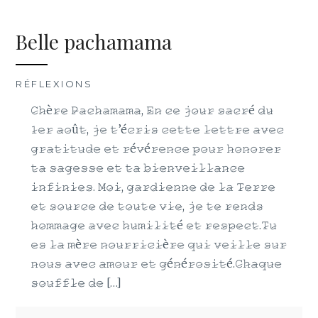
Belle pachamama
RÉFLEXIONS
𝙲̷𝚑̷è𝚛̷𝚎̷ 𝙿̷𝚊̷𝚌̷𝚑̷𝚊̷𝚖̷𝚊̷𝚖̷𝚊̷, 𝙴̷𝚗̷ 𝚌̷𝚎̷ 𝚓̷𝚘̷𝚞̷𝚛̷ 𝚜̷𝚊̷𝚌̷𝚛̷é 𝚍̷𝚞̷
𝟷̷𝚎̷𝚛̷ 𝚊̷𝚘̷û𝚝̷, 𝚓̷𝚎̷ 𝚝̷’é𝚌̷𝚛̷𝚒̷𝚜̷ 𝚌̷𝚎̷𝚝̷𝚝̷𝚎̷ 𝚕̷𝚎̷𝚝̷𝚝̷𝚛̷𝚎̷ 𝚊̷𝚟̷𝚎̷𝚌̷
𝚐̷𝚛̷𝚊̷𝚝̷𝚒̷𝚝̷𝚞̷𝚍̷𝚎̷ 𝚎̷𝚝̷ 𝚛̷é𝚟̷é𝚛̷𝚎̷𝚗̷𝚌̷𝚎̷ 𝚙̷𝚘̷𝚞̷𝚛̷ 𝚑̷𝚘̷𝚗̷𝚘̷𝚛̷𝚎̷𝚛̷
𝚝̷𝚊̷ 𝚜̷𝚊̷𝚐̷𝚎̷𝚜̷𝚜̷𝚎̷ 𝚎̷𝚝̷ 𝚝̷𝚊̷ 𝚋̷𝚒̷𝚎̷𝚗̷𝚟̷𝚎̷𝚒̷𝚕̷𝚕̷𝚊̷𝚗̷𝚌̷𝚎̷
𝚒̷𝚗̷𝚏̷𝚒̷𝚗̷𝚒̷𝚎̷𝚜̷. 𝙼̷𝚘̷𝚒̷, 𝚐̷𝚊̷𝚛̷𝚍̷𝚒̷𝚎̷𝚗̷𝚗̷𝚎̷ 𝚍̷𝚎̷ 𝚕̷𝚊̷ 𝚃̷𝚎̷𝚛̷𝚛̷𝚎̷
𝚎̷𝚝̷ 𝚜̷𝚘̷𝚞̷𝚛̷𝚌̷𝚎̷ 𝚍̷𝚎̷ 𝚝̷𝚘̷𝚞̷𝚝̷𝚎̷ 𝚟̷𝚒̷𝚎̷, 𝚓̷𝚎̷ 𝚝̷𝚎̷ 𝚛̷𝚎̷𝚗̷𝚍̷𝚜̷
𝚑̷𝚘̷𝚖̷𝚖̷𝚊̷𝚐̷𝚎̷ 𝚊̷𝚟̷𝚎̷𝚌̷ 𝚑̷𝚞̷𝚖̷𝚒̷𝚕̷𝚒̷𝚝̷é 𝚎̷𝚝̷ 𝚛̷𝚎̷𝚜̷𝚙̷𝚎̷𝚌̷𝚝̷.𝚃̷𝚞̷
𝚎̷𝚜̷ 𝚕̷𝚊̷ 𝚖̷è𝚛̷𝚎̷ 𝚗̷𝚘̷𝚞̷𝚛̷𝚛̷𝚒̷𝚌̷𝚒̷è𝚛̷𝚎̷ 𝚚̷𝚞̷𝚒̷ 𝚟̷𝚎̷𝚒̷𝚕̷𝚕̷𝚎̷ 𝚜̷𝚞̷𝚛̷
𝚗̷𝚘̷𝚞̷𝚜̷ 𝚊̷𝚟̷𝚎̷𝚌̷ 𝚊̷𝚖̷𝚘̷𝚞̷𝚛̷ 𝚎̷𝚝̷ 𝚐̷é𝚗̷é𝚛̷𝚘̷𝚜̷𝚒̷𝚝̷é.𝙲̷𝚑̷𝚊̷𝚚̷𝚞̷𝚎̷
𝚜̷𝚘̷𝚞̷𝚏̷𝚏̷𝚕̷𝚎̷ 𝚍̷𝚎̷ […]