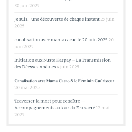
30 juin 2025
Je suis… une découverte de chaque instant
25 juin
2025
canalisation avec mama cacao le 20 juin 2025
20
juin 2025
Initiation aux Ñusta Karpay – La Transmission
des Déesses Andines
4 juin 2025
𝐂𝐚𝐧𝐚𝐥𝐢𝐬𝐚𝐭𝐢𝐨𝐧 𝐚𝐯𝐞𝐜 𝐌𝐚𝐦𝐚 𝐂𝐚𝐜𝐚𝐨 & 𝐥𝐞 𝐅é𝐦𝐢𝐧𝐢𝐧 𝐆𝐮é𝐫𝐢𝐬𝐬𝐞𝐮𝐫
20 mai 2025
Traverser la mort pour renaître —
Accompagnements autour du Feu sacré
12 mai
2025