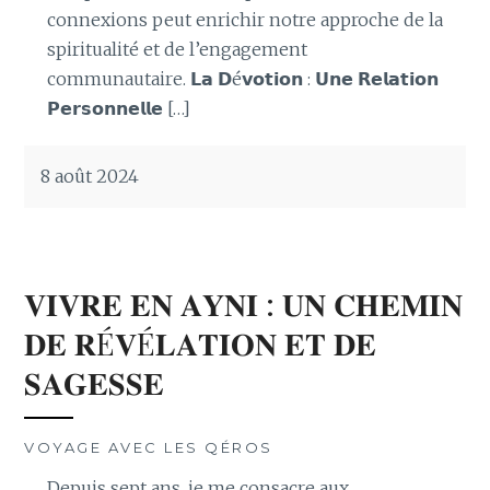
connexions peut enrichir notre approche de la
spiritualité et de l’engagement
communautaire. 𝗟𝗮 𝗗é𝘃𝗼𝘁𝗶𝗼𝗻 : 𝗨𝗻𝗲 𝗥𝗲𝗹𝗮𝘁𝗶𝗼𝗻
𝗣𝗲𝗿𝘀𝗼𝗻𝗻𝗲𝗹𝗹𝗲 […]
8 août 2024
𝐕𝐈𝐕𝐑𝐄 𝐄𝐍 𝐀𝐘𝐍𝐈 : 𝐔𝐍 𝐂𝐇𝐄𝐌𝐈𝐍
𝐃𝐄 𝐑É𝐕É𝐋𝐀𝐓𝐈𝐎𝐍 𝐄𝐓 𝐃𝐄
𝐒𝐀𝐆𝐄𝐒𝐒𝐄
VOYAGE AVEC LES QÉROS
Depuis sept ans, je me consacre aux