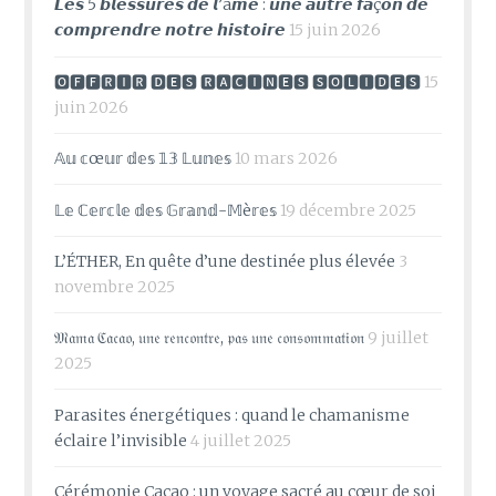
𝙇𝙚𝙨 5 𝙗𝙡𝙚𝙨𝙨𝙪𝙧𝙚𝙨 𝙙𝙚 𝙡’â𝙢𝙚 : 𝙪𝙣𝙚 𝙖𝙪𝙩𝙧𝙚 𝙛𝙖ç𝙤𝙣 𝙙𝙚
𝙘𝙤𝙢𝙥𝙧𝙚𝙣𝙙𝙧𝙚 𝙣𝙤𝙩𝙧𝙚 𝙝𝙞𝙨𝙩𝙤𝙞𝙧𝙚
15 juin 2026
🅾🅵🅵🆁🅸🆁 🅳🅴🆂 🆁🅰🅲🅸🅽🅴🆂 🆂🅾🅻🅸🅳🅴🆂
15
juin 2026
𝔸𝕦 𝕔œ𝕦𝕣 𝕕𝕖𝕤 𝟙𝟛 𝕃𝕦𝕟𝕖𝕤
10 mars 2026
𝕃𝕖 ℂ𝕖𝕣𝕔𝕝𝕖 𝕕𝕖𝕤 𝔾𝕣𝕒𝕟𝕕-𝕄è𝕣𝕖𝕤
19 décembre 2025
L’ÉTHER, En quête d’une destinée plus élevée
3
novembre 2025
𝔐𝔞𝔪𝔞 ℭ𝔞𝔠𝔞𝔬, 𝔲𝔫𝔢 𝔯𝔢𝔫𝔠𝔬𝔫𝔱𝔯𝔢, 𝔭𝔞𝔰 𝔲𝔫𝔢 𝔠𝔬𝔫𝔰𝔬𝔪𝔪𝔞𝔱𝔦𝔬𝔫
9 juillet
2025
Parasites énergétiques : quand le chamanisme
éclaire l’invisible
4 juillet 2025
Cérémonie Cacao : un voyage sacré au cœur de soi