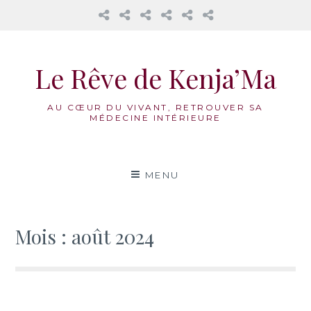
𝔸𝕦
Mama
La
Honorer
Nos
Réflexions
𝕔œ𝕦𝕣
Cacao
Roue
notre
accompagnements
𝕕𝕖𝕤
Médecine
féminin
Aller
𝟙𝟛
Vivante
au
𝕃𝕦𝕟𝕖𝕤
Le Rêve de Kenja’Ma
contenu
AU CŒUR DU VIVANT, RETROUVER SA
MÉDECINE INTÉRIEURE
MENU
Mois :
août 2024