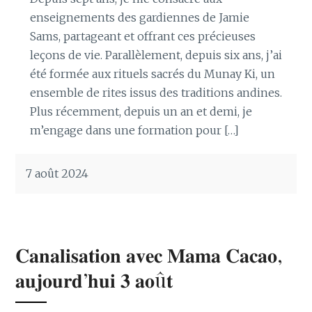
enseignements des gardiennes de Jamie
Sams, partageant et offrant ces précieuses
leçons de vie. Parallèlement, depuis six ans, j’ai
été formée aux rituels sacrés du Munay Ki, un
ensemble de rites issus des traditions andines.
Plus récemment, depuis un an et demi, je
m’engage dans une formation pour […]
7 août 2024
𝐂𝐚𝐧𝐚𝐥𝐢𝐬𝐚𝐭𝐢𝐨𝐧 𝐚𝐯𝐞𝐜 𝐌𝐚𝐦𝐚 𝐂𝐚𝐜𝐚𝐨,
𝐚𝐮𝐣𝐨𝐮𝐫𝐝’𝐡𝐮𝐢 𝟑 𝐚𝐨û𝐭