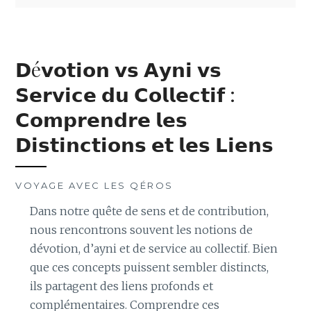
𝗗é𝘃𝗼𝘁𝗶𝗼𝗻 𝘃𝘀 𝗔𝘆𝗻𝗶 𝘃𝘀
𝗦𝗲𝗿𝘃𝗶𝗰𝗲 𝗱𝘂 𝗖𝗼𝗹𝗹𝗲𝗰𝘁𝗶𝗳 :
𝗖𝗼𝗺𝗽𝗿𝗲𝗻𝗱𝗿𝗲 𝗹𝗲𝘀
𝗗𝗶𝘀𝘁𝗶𝗻𝗰𝘁𝗶𝗼𝗻𝘀 𝗲𝘁 𝗹𝗲𝘀 𝗟𝗶𝗲𝗻𝘀
VOYAGE AVEC LES QÉROS
Dans notre quête de sens et de contribution,
nous rencontrons souvent les notions de
dévotion, d’ayni et de service au collectif. Bien
que ces concepts puissent sembler distincts,
ils partagent des liens profonds et
complémentaires. Comprendre ces