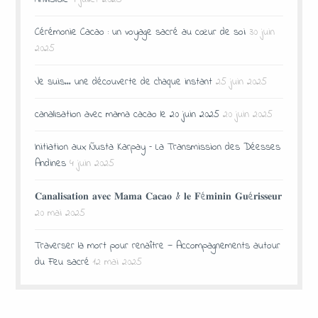
Cérémonie Cacao : un voyage sacré au cœur de soi
30 juin
2025
Je suis… une découverte de chaque instant
25 juin 2025
canalisation avec mama cacao le 20 juin 2025
20 juin 2025
Initiation aux Ñusta Karpay – La Transmission des Déesses
Andines
4 juin 2025
𝐂𝐚𝐧𝐚𝐥𝐢𝐬𝐚𝐭𝐢𝐨𝐧 𝐚𝐯𝐞𝐜 𝐌𝐚𝐦𝐚 𝐂𝐚𝐜𝐚𝐨 & 𝐥𝐞 𝐅é𝐦𝐢𝐧𝐢𝐧 𝐆𝐮é𝐫𝐢𝐬𝐬𝐞𝐮𝐫
20 mai 2025
Traverser la mort pour renaître — Accompagnements autour
du Feu sacré
12 mai 2025