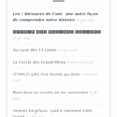
𝙇𝙚𝙨 5 𝙗𝙡𝙚𝙨𝙨𝙪𝙧𝙚𝙨 𝙙𝙚 𝙡’â𝙢𝙚 : 𝙪𝙣𝙚 𝙖𝙪𝙩𝙧𝙚 𝙛𝙖ç𝙤𝙣
𝙙𝙚 𝙘𝙤𝙢𝙥𝙧𝙚𝙣𝙙𝙧𝙚 𝙣𝙤𝙩𝙧𝙚 𝙝𝙞𝙨𝙩𝙤𝙞𝙧𝙚
15 juin 2026
🅾🅵🅵🆁🅸🆁 🅳🅴🆂 🆁🅰🅲🅸🅽🅴🆂 🆂🅾🅻🅸🅳🅴🆂
15 juin 2026
𝔸𝕦 𝕔œ𝕦𝕣 𝕕𝕖𝕤 𝟙𝟛 𝕃𝕦𝕟𝕖𝕤
10 mars 2026
𝕃𝕖 ℂ𝕖𝕣𝕔𝕝𝕖 𝕕𝕖𝕤 𝔾𝕣𝕒𝕟𝕕-𝕄è𝕣𝕖𝕤
19 décembre 2025
L’ÉTHER, En quête d’une destinée plus élevée
3 novembre
2025
𝔐𝔞𝔪𝔞 ℭ𝔞𝔠𝔞𝔬, 𝔲𝔫𝔢 𝔯𝔢𝔫𝔠𝔬𝔫𝔱𝔯𝔢, 𝔭𝔞𝔰 𝔲𝔫𝔢 𝔠𝔬𝔫𝔰𝔬𝔪𝔪𝔞𝔱𝔦𝔬𝔫
9 juillet
2025
Parasites énergétiques : quand le chamanisme éclaire
l’invisible
4 juillet 2025