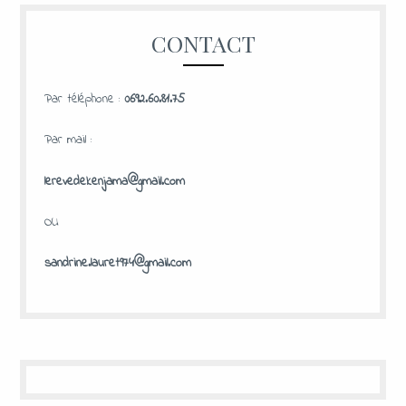
CONTACT
Par téléphone :
0692.60.81.75
Par mail :
lerevedekenjama@gmail.com
OU
sandrine.lauret974@gmail.com