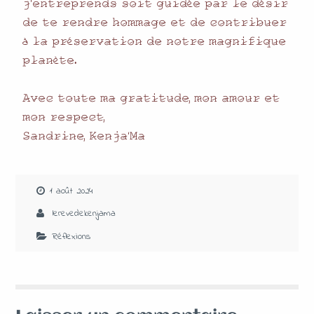
𝚓̷’𝚎̷𝚗̷𝚝̷𝚛̷𝚎̷𝚙̷𝚛̷𝚎̷𝚗̷𝚍̷𝚜̷ 𝚜̷𝚘̷𝚒̷𝚝̷ 𝚐̷𝚞̷𝚒̷𝚍̷é𝚎̷ 𝚙̷𝚊̷𝚛̷ 𝚕̷𝚎̷ 𝚍̷é𝚜̷𝚒̷𝚛̷
𝚍̷𝚎̷ 𝚝̷𝚎̷ 𝚛̷𝚎̷𝚗̷𝚍̷𝚛̷𝚎̷ 𝚑̷𝚘̷𝚖̷𝚖̷𝚊̷𝚐̷𝚎̷ 𝚎̷𝚝̷ 𝚍̷𝚎̷ 𝚌̷𝚘̷𝚗̷𝚝̷𝚛̷𝚒̷𝚋̷𝚞̷𝚎̷𝚛̷
à 𝚕̷𝚊̷ 𝚙̷𝚛̷é𝚜̷𝚎̷𝚛̷𝚟̷𝚊̷𝚝̷𝚒̷𝚘̷𝚗̷ 𝚍̷𝚎̷ 𝚗̷𝚘̷𝚝̷𝚛̷𝚎̷ 𝚖̷𝚊̷𝚐̷𝚗̷𝚒̷𝚏̷𝚒̷𝚚̷𝚞̷𝚎̷
𝚙̷𝚕̷𝚊̷𝚗̷è𝚝̷𝚎̷.
𝙰̷𝚟̷𝚎̷𝚌̷ 𝚝̷𝚘̷𝚞̷𝚝̷𝚎̷ 𝚖̷𝚊̷ 𝚐̷𝚛̷𝚊̷𝚝̷𝚒̷𝚝̷𝚞̷𝚍̷𝚎̷, 𝚖̷𝚘̷𝚗̷ 𝚊̷𝚖̷𝚘̷𝚞̷𝚛̷ 𝚎̷𝚝̷
𝚖̷𝚘̷𝚗̷ 𝚛̷𝚎̷𝚜̷𝚙̷𝚎̷𝚌̷𝚝̷,
𝚂̷𝚊̷𝚗̷𝚍̷𝚛̷𝚒̷𝚗̷𝚎̷, 𝙺̷𝚎̷𝚗̷𝚓̷𝚊̷’𝙼̷𝚊̷
1 août 2024
lerevedekenjama
Réflexions