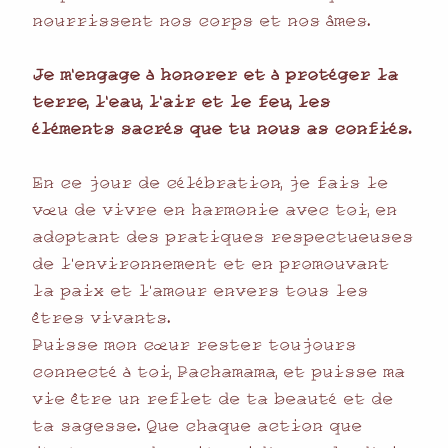
𝚗̷𝚘̷𝚞̷𝚛̷𝚛̷𝚒̷𝚜̷𝚜̷𝚎̷𝚗̷𝚝̷ 𝚗̷𝚘̷𝚜̷ 𝚌̷𝚘̷𝚛̷𝚙̷𝚜̷ 𝚎̷𝚝̷ 𝚗̷𝚘̷𝚜̷ â𝚖̷𝚎̷𝚜̷.
𝙹̷𝚎̷ 𝚖̷’𝚎̷𝚗̷𝚐̷𝚊̷𝚐̷𝚎̷ à 𝚑̷𝚘̷𝚗̷𝚘̷𝚛̷𝚎̷𝚛̷ 𝚎̷𝚝̷ à 𝚙̷𝚛̷𝚘̷𝚝̷é𝚐̷𝚎̷𝚛̷ 𝚕̷𝚊̷
𝚝̷𝚎̷𝚛̷𝚛̷𝚎̷, 𝚕̷’𝚎̷𝚊̷𝚞̷, 𝚕̷’𝚊̷𝚒̷𝚛̷ 𝚎̷𝚝̷ 𝚕̷𝚎̷ 𝚏̷𝚎̷𝚞̷, 𝚕̷𝚎̷𝚜̷
é𝚕̷é𝚖̷𝚎̷𝚗̷𝚝̷𝚜̷ 𝚜̷𝚊̷𝚌̷𝚛̷é𝚜̷ 𝚚̷𝚞̷𝚎̷ 𝚝̷𝚞̷ 𝚗̷𝚘̷𝚞̷𝚜̷ 𝚊̷𝚜̷ 𝚌̷𝚘̷𝚗̷𝚏̷𝚒̷é𝚜̷.
𝙴̷𝚗̷ 𝚌̷𝚎̷ 𝚓̷𝚘̷𝚞̷𝚛̷ 𝚍̷𝚎̷ 𝚌̷é𝚕̷é𝚋̷𝚛̷𝚊̷𝚝̷𝚒̷𝚘̷𝚗̷, 𝚓̷𝚎̷ 𝚏̷𝚊̷𝚒̷𝚜̷ 𝚕̷𝚎̷
𝚟̷œ𝚞̷ 𝚍̷𝚎̷ 𝚟̷𝚒̷𝚟̷𝚛̷𝚎̷ 𝚎̷𝚗̷ 𝚑̷𝚊̷𝚛̷𝚖̷𝚘̷𝚗̷𝚒̷𝚎̷ 𝚊̷𝚟̷𝚎̷𝚌̷ 𝚝̷𝚘̷𝚒̷, 𝚎̷𝚗̷
𝚊̷𝚍̷𝚘̷𝚙̷𝚝̷𝚊̷𝚗̷𝚝̷ 𝚍̷𝚎̷𝚜̷ 𝚙̷𝚛̷𝚊̷𝚝̷𝚒̷𝚚̷𝚞̷𝚎̷𝚜̷ 𝚛̷𝚎̷𝚜̷𝚙̷𝚎̷𝚌̷𝚝̷𝚞̷𝚎̷𝚞̷𝚜̷𝚎̷𝚜̷
𝚍̷𝚎̷ 𝚕̷’𝚎̷𝚗̷𝚟̷𝚒̷𝚛̷𝚘̷𝚗̷𝚗̷𝚎̷𝚖̷𝚎̷𝚗̷𝚝̷ 𝚎̷𝚝̷ 𝚎̷𝚗̷ 𝚙̷𝚛̷𝚘̷𝚖̷𝚘̷𝚞̷𝚟̷𝚊̷𝚗̷𝚝̷
𝚕̷𝚊̷ 𝚙̷𝚊̷𝚒̷𝚡̷ 𝚎̷𝚝̷ 𝚕̷’𝚊̷𝚖̷𝚘̷𝚞̷𝚛̷ 𝚎̷𝚗̷𝚟̷𝚎̷𝚛̷𝚜̷ 𝚝̷𝚘̷𝚞̷𝚜̷ 𝚕̷𝚎̷𝚜̷
ê𝚝̷𝚛̷𝚎̷𝚜̷ 𝚟̷𝚒̷𝚟̷𝚊̷𝚗̷𝚝̷𝚜̷.
𝙿̷𝚞̷𝚒̷𝚜̷𝚜̷𝚎̷ 𝚖̷𝚘̷𝚗̷ 𝚌̷œ𝚞̷𝚛̷ 𝚛̷𝚎̷𝚜̷𝚝̷𝚎̷𝚛̷ 𝚝̷𝚘̷𝚞̷𝚓̷𝚘̷𝚞̷𝚛̷𝚜̷
𝚌̷𝚘̷𝚗̷𝚗̷𝚎̷𝚌̷𝚝̷é à 𝚝̷𝚘̷𝚒̷, 𝙿̷𝚊̷𝚌̷𝚑̷𝚊̷𝚖̷𝚊̷𝚖̷𝚊̷, 𝚎̷𝚝̷ 𝚙̷𝚞̷𝚒̷𝚜̷𝚜̷𝚎̷ 𝚖̷𝚊̷
𝚟̷𝚒̷𝚎̷ ê𝚝̷𝚛̷𝚎̷ 𝚞̷𝚗̷ 𝚛̷𝚎̷𝚏̷𝚕̷𝚎̷𝚝̷ 𝚍̷𝚎̷ 𝚝̷𝚊̷ 𝚋̷𝚎̷𝚊̷𝚞̷𝚝̷é 𝚎̷𝚝̷ 𝚍̷𝚎̷
𝚝̷𝚊̷ 𝚜̷𝚊̷𝚐̷𝚎̷𝚜̷𝚜̷𝚎̷. 𝚀̷𝚞̷𝚎̷ 𝚌̷𝚑̷𝚊̷𝚚̷𝚞̷𝚎̷ 𝚊̷𝚌̷𝚝̷𝚒̷𝚘̷𝚗̷ 𝚚̷𝚞̷𝚎̷