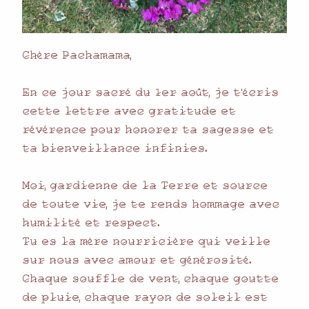
𝙲̷𝚑̷è𝚛̷𝚎̷ 𝙿̷𝚊̷𝚌̷𝚑̷𝚊̷𝚖̷𝚊̷𝚖̷𝚊̷,
𝙴̷𝚗̷ 𝚌̷𝚎̷ 𝚓̷𝚘̷𝚞̷𝚛̷ 𝚜̷𝚊̷𝚌̷𝚛̷é 𝚍̷𝚞̷ 𝟷̷𝚎̷𝚛̷ 𝚊̷𝚘̷û𝚝̷, 𝚓̷𝚎̷ 𝚝̷’é𝚌̷𝚛̷𝚒̷𝚜̷
𝚌̷𝚎̷𝚝̷𝚝̷𝚎̷ 𝚕̷𝚎̷𝚝̷𝚝̷𝚛̷𝚎̷ 𝚊̷𝚟̷𝚎̷𝚌̷ 𝚐̷𝚛̷𝚊̷𝚝̷𝚒̷𝚝̷𝚞̷𝚍̷𝚎̷ 𝚎̷𝚝̷
𝚛̷é𝚟̷é𝚛̷𝚎̷𝚗̷𝚌̷𝚎̷ 𝚙̷𝚘̷𝚞̷𝚛̷ 𝚑̷𝚘̷𝚗̷𝚘̷𝚛̷𝚎̷𝚛̷ 𝚝̷𝚊̷ 𝚜̷𝚊̷𝚐̷𝚎̷𝚜̷𝚜̷𝚎̷ 𝚎̷𝚝̷
𝚝̷𝚊̷ 𝚋̷𝚒̷𝚎̷𝚗̷𝚟̷𝚎̷𝚒̷𝚕̷𝚕̷𝚊̷𝚗̷𝚌̷𝚎̷ 𝚒̷𝚗̷𝚏̷𝚒̷𝚗̷𝚒̷𝚎̷𝚜̷.
𝙼̷𝚘̷𝚒̷, 𝚐̷𝚊̷𝚛̷𝚍̷𝚒̷𝚎̷𝚗̷𝚗̷𝚎̷ 𝚍̷𝚎̷ 𝚕̷𝚊̷ 𝚃̷𝚎̷𝚛̷𝚛̷𝚎̷ 𝚎̷𝚝̷ 𝚜̷𝚘̷𝚞̷𝚛̷𝚌̷𝚎̷
𝚍̷𝚎̷ 𝚝̷𝚘̷𝚞̷𝚝̷𝚎̷ 𝚟̷𝚒̷𝚎̷, 𝚓̷𝚎̷ 𝚝̷𝚎̷ 𝚛̷𝚎̷𝚗̷𝚍̷𝚜̷ 𝚑̷𝚘̷𝚖̷𝚖̷𝚊̷𝚐̷𝚎̷ 𝚊̷𝚟̷𝚎̷𝚌̷
𝚑̷𝚞̷𝚖̷𝚒̷𝚕̷𝚒̷𝚝̷é 𝚎̷𝚝̷ 𝚛̷𝚎̷𝚜̷𝚙̷𝚎̷𝚌̷𝚝̷.
𝚃̷𝚞̷ 𝚎̷𝚜̷ 𝚕̷𝚊̷ 𝚖̷è𝚛̷𝚎̷ 𝚗̷𝚘̷𝚞̷𝚛̷𝚛̷𝚒̷𝚌̷𝚒̷è𝚛̷𝚎̷ 𝚚̷𝚞̷𝚒̷ 𝚟̷𝚎̷𝚒̷𝚕̷𝚕̷𝚎̷
𝚜̷𝚞̷𝚛̷ 𝚗̷𝚘̷𝚞̷𝚜̷ 𝚊̷𝚟̷𝚎̷𝚌̷ 𝚊̷𝚖̷𝚘̷𝚞̷𝚛̷ 𝚎̷𝚝̷ 𝚐̷é𝚗̷é𝚛̷𝚘̷𝚜̷𝚒̷𝚝̷é.
𝙲̷𝚑̷𝚊̷𝚚̷𝚞̷𝚎̷ 𝚜̷𝚘̷𝚞̷𝚏̷𝚏̷𝚕̷𝚎̷ 𝚍̷𝚎̷ 𝚟̷𝚎̷𝚗̷𝚝̷, 𝚌̷𝚑̷𝚊̷𝚚̷𝚞̷𝚎̷ 𝚐̷𝚘̷𝚞̷𝚝̷𝚝̷𝚎̷
𝚍̷𝚎̷ 𝚙̷𝚕̷𝚞̷𝚒̷𝚎̷, 𝚌̷𝚑̷𝚊̷𝚚̷𝚞̷𝚎̷ 𝚛̷𝚊̷𝚢̷𝚘̷𝚗̷ 𝚍̷𝚎̷ 𝚜̷𝚘̷𝚕̷𝚎̷𝚒̷𝚕̷ 𝚎̷𝚜̷𝚝̷