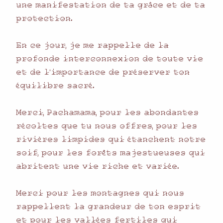
𝚞̷𝚗̷𝚎̷ 𝚖̷𝚊̷𝚗̷𝚒̷𝚏̷𝚎̷𝚜̷𝚝̷𝚊̷𝚝̷𝚒̷𝚘̷𝚗̷ 𝚍̷𝚎̷ 𝚝̷𝚊̷ 𝚐̷𝚛̷â𝚌̷𝚎̷ 𝚎̷𝚝̷ 𝚍̷𝚎̷ 𝚝̷𝚊̷
𝚙̷𝚛̷𝚘̷𝚝̷𝚎̷𝚌̷𝚝̷𝚒̷𝚘̷𝚗̷.
𝙴̷𝚗̷ 𝚌̷𝚎̷ 𝚓̷𝚘̷𝚞̷𝚛̷, 𝚓̷𝚎̷ 𝚖̷𝚎̷ 𝚛̷𝚊̷𝚙̷𝚙̷𝚎̷𝚕̷𝚕̷𝚎̷ 𝚍̷𝚎̷ 𝚕̷𝚊̷
𝚙̷𝚛̷𝚘̷𝚏̷𝚘̷𝚗̷𝚍̷𝚎̷ 𝚒̷𝚗̷𝚝̷𝚎̷𝚛̷𝚌̷𝚘̷𝚗̷𝚗̷𝚎̷𝚡̷𝚒̷𝚘̷𝚗̷ 𝚍̷𝚎̷ 𝚝̷𝚘̷𝚞̷𝚝̷𝚎̷ 𝚟̷𝚒̷𝚎̷
𝚎̷𝚝̷ 𝚍̷𝚎̷ 𝚕̷’𝚒̷𝚖̷𝚙̷𝚘̷𝚛̷𝚝̷𝚊̷𝚗̷𝚌̷𝚎̷ 𝚍̷𝚎̷ 𝚙̷𝚛̷é𝚜̷𝚎̷𝚛̷𝚟̷𝚎̷𝚛̷ 𝚝̷𝚘̷𝚗̷
é𝚚̷𝚞̷𝚒̷𝚕̷𝚒̷𝚋̷𝚛̷𝚎̷ 𝚜̷𝚊̷𝚌̷𝚛̷é.
𝙼̷𝚎̷𝚛̷𝚌̷𝚒̷, 𝙿̷𝚊̷𝚌̷𝚑̷𝚊̷𝚖̷𝚊̷𝚖̷𝚊̷, 𝚙̷𝚘̷𝚞̷𝚛̷ 𝚕̷𝚎̷𝚜̷ 𝚊̷𝚋̷𝚘̷𝚗̷𝚍̷𝚊̷𝚗̷𝚝̷𝚎̷𝚜̷
𝚛̷é𝚌̷𝚘̷𝚕̷𝚝̷𝚎̷𝚜̷ 𝚚̷𝚞̷𝚎̷ 𝚝̷𝚞̷ 𝚗̷𝚘̷𝚞̷𝚜̷ 𝚘̷𝚏̷𝚏̷𝚛̷𝚎̷𝚜̷, 𝚙̷𝚘̷𝚞̷𝚛̷ 𝚕̷𝚎̷𝚜̷
𝚛̷𝚒̷𝚟̷𝚒̷è𝚛̷𝚎̷𝚜̷ 𝚕̷𝚒̷𝚖̷𝚙̷𝚒̷𝚍̷𝚎̷𝚜̷ 𝚚̷𝚞̷𝚒̷ é𝚝̷𝚊̷𝚗̷𝚌̷𝚑̷𝚎̷𝚗̷𝚝̷ 𝚗̷𝚘̷𝚝̷𝚛̷𝚎̷
𝚜̷𝚘̷𝚒̷𝚏̷, 𝚙̷𝚘̷𝚞̷𝚛̷ 𝚕̷𝚎̷𝚜̷ 𝚏̷𝚘̷𝚛̷ê𝚝̷𝚜̷ 𝚖̷𝚊̷𝚓̷𝚎̷𝚜̷𝚝̷𝚞̷𝚎̷𝚞̷𝚜̷𝚎̷𝚜̷ 𝚚̷𝚞̷𝚒̷
𝚊̷𝚋̷𝚛̷𝚒̷𝚝̷𝚎̷𝚗̷𝚝̷ 𝚞̷𝚗̷𝚎̷ 𝚟̷𝚒̷𝚎̷ 𝚛̷𝚒̷𝚌̷𝚑̷𝚎̷ 𝚎̷𝚝̷ 𝚟̷𝚊̷𝚛̷𝚒̷é𝚎̷.
𝙼̷𝚎̷𝚛̷𝚌̷𝚒̷ 𝚙̷𝚘̷𝚞̷𝚛̷ 𝚕̷𝚎̷𝚜̷ 𝚖̷𝚘̷𝚗̷𝚝̷𝚊̷𝚐̷𝚗̷𝚎̷𝚜̷ 𝚚̷𝚞̷𝚒̷ 𝚗̷𝚘̷𝚞̷𝚜̷
𝚛̷𝚊̷𝚙̷𝚙̷𝚎̷𝚕̷𝚕̷𝚎̷𝚗̷𝚝̷ 𝚕̷𝚊̷ 𝚐̷𝚛̷𝚊̷𝚗̷𝚍̷𝚎̷𝚞̷𝚛̷ 𝚍̷𝚎̷ 𝚝̷𝚘̷𝚗̷ 𝚎̷𝚜̷𝚙̷𝚛̷𝚒̷𝚝̷
𝚎̷𝚝̷ 𝚙̷𝚘̷𝚞̷𝚛̷ 𝚕̷𝚎̷𝚜̷ 𝚟̷𝚊̷𝚕̷𝚕̷é𝚎̷𝚜̷ 𝚏̷𝚎̷𝚛̷𝚝̷𝚒̷𝚕̷𝚎̷𝚜̷ 𝚚̷𝚞̷𝚒̷