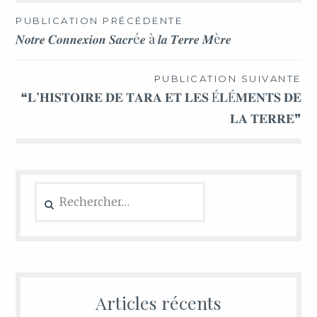
PUBLICATION PRÉCÉDENTE
𝑵𝒐𝒕𝒓𝒆 𝑪𝒐𝒏𝒏𝒆𝒙𝒊𝒐𝒏 𝑺𝒂𝒄𝒓é𝒆 à 𝒍𝒂 𝑻𝒆𝒓𝒓𝒆 𝑴è𝒓𝒆
PUBLICATION SUIVANTE
❝𝐋’𝐇𝐈𝐒𝐓𝐎𝐈𝐑𝐄 𝐃𝐄 𝐓𝐀𝐑𝐀 𝐄𝐓 𝐋𝐄𝐒 É𝐋É𝐌𝐄𝐍𝐓𝐒 𝐃𝐄
𝐋𝐀 𝐓𝐄𝐑𝐑𝐄❞
Articles récents