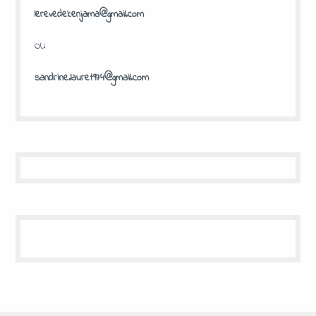
lerevedekenjama@gmail.com
OU
sandrine.lauret974@gmail.com