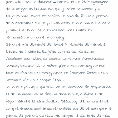
pas s’allier avec la douceur … comme si elle était synonyme
de « dragon ». Au plus loin que je m’en souvienne, j’ai
toujours voulu éviter les conflits. Le soin du feu m’a permis
de conscientiser que je pouvais asseoir mon autorité dans la
positivité et la douceur, en mettant mes limites, en
harmonisant mon yin et mon yang.
Sandrine m’a demandé de revivre 7 périodes de ma vie à
travers les 7 chakras, les joies comme les peines en
visualisant une rivière, sa couleur, sa texture (tumultueuse,
sombre, vaseuse …). La même pierre m’accompagnait sur
tous les chakras et emmagasinait les émotions fortes et les
blessures vécues à chaque étape.
La mort symbolique qui suivit cette alternance de respirations
et de visualisations se déroula dans la joie, la légèreté, de
façon naturelle et sans douleur. Beaucoup d’émotions et de
compréhensions sont aussi remontées lors de ce soin qui m’a
permis de prendre du recul par rapport à certaines de mes