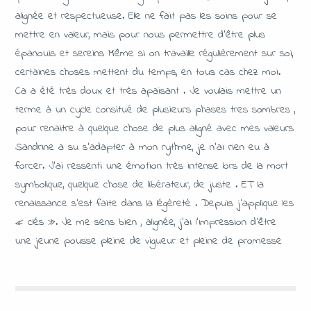
alignée et respectueuse. Elle ne fait pas les soins pour se
mettre en valeur, mais pour nous permettre d’être plus
épanouis et sereins Même si on travaille régulièrement sur soi,
certaines choses mettent du temps, en tous cas chez moi.
Ca a été très doux et très apaisant . Je voulais mettre un
terme à un cycle consitué de plusieurs phases tres sombres ,
pour renaitre à quelque chose de plus aligné avec mes valeurs
Sandrine a su s’adapter à mon rythme, je n’ai rien eu à
forcer. J’ai ressenti une émotion très intense lors de la mort
symbolique, quelque chose de libérateur, de juste . ET la
renaissance s’est faite dans la légèreté . Depuis j’applique les
« clés ». Je me sens bien , alignée, j’ai l’impression d’être
une jeune pousse pleine de vigueur et pleine de promesse