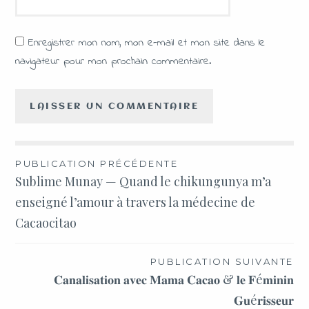
Enregistrer mon nom, mon e-mail et mon site dans le
navigateur pour mon prochain commentaire.
PUBLICATION PRÉCÉDENTE
Sublime Munay — Quand le chikungunya m’a
enseigné l’amour à travers la médecine de
Cacaocitao
PUBLICATION SUIVANTE
𝐂𝐚𝐧𝐚𝐥𝐢𝐬𝐚𝐭𝐢𝐨𝐧 𝐚𝐯𝐞𝐜 𝐌𝐚𝐦𝐚 𝐂𝐚𝐜𝐚𝐨 & 𝐥𝐞 𝐅é𝐦𝐢𝐧𝐢𝐧
𝐆𝐮é𝐫𝐢𝐬𝐬𝐞𝐮𝐫