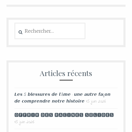
Articles récents
𝙇𝙚𝙨 5 𝙗𝙡𝙚𝙨𝙨𝙪𝙧𝙚𝙨 𝙙𝙚 𝙡’â𝙢𝙚 : 𝙪𝙣𝙚 𝙖𝙪𝙩𝙧𝙚 𝙛𝙖ç𝙤𝙣
𝙙𝙚 𝙘𝙤𝙢𝙥𝙧𝙚𝙣𝙙𝙧𝙚 𝙣𝙤𝙩𝙧𝙚 𝙝𝙞𝙨𝙩𝙤𝙞𝙧𝙚
15 juin 2026
🅾🅵🅵🆁🅸🆁 🅳🅴🆂 🆁🅰🅲🅸🅽🅴🆂 🆂🅾🅻🅸🅳🅴🆂
15 juin 2026