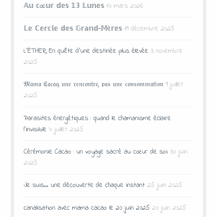
𝔸𝕦 𝕔œ𝕦𝕣 𝕕𝕖𝕤 𝟙𝟛 𝕃𝕦𝕟𝕖𝕤
10 mars 2026
𝕃𝕖 ℂ𝕖𝕣𝕔𝕝𝕖 𝕕𝕖𝕤 𝔾𝕣𝕒𝕟𝕕-𝕄è𝕣𝕖𝕤
19 décembre 2025
L’ÉTHER, En quête d’une destinée plus élevée
3 novembre
2025
𝔐𝔞𝔪𝔞 ℭ𝔞𝔠𝔞𝔬, 𝔲𝔫𝔢 𝔯𝔢𝔫𝔠𝔬𝔫𝔱𝔯𝔢, 𝔭𝔞𝔰 𝔲𝔫𝔢 𝔠𝔬𝔫𝔰𝔬𝔪𝔪𝔞𝔱𝔦𝔬𝔫
9 juillet
2025
Parasites énergétiques : quand le chamanisme éclaire
l’invisible
4 juillet 2025
Cérémonie Cacao : un voyage sacré au cœur de soi
30 juin
2025
Je suis… une découverte de chaque instant
25 juin 2025
canalisation avec mama cacao le 20 juin 2025
20 juin 2025