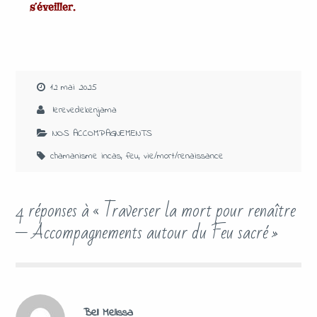
s’éveiller.
12 mai 2025
lerevedekenjama
NOS ACCOMPAGNEMENTS
chamanisme incas
,
feu
,
vie/mort/renaissance
4 réponses à « Traverser la mort pour renaître
— Accompagnements autour du Feu sacré »
Bell Melissa