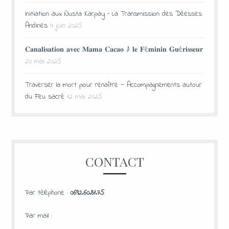
Initiation aux Ñusta Karpay – La Transmission des Déesses
Andines
4 juin 2025
𝐂𝐚𝐧𝐚𝐥𝐢𝐬𝐚𝐭𝐢𝐨𝐧 𝐚𝐯𝐞𝐜 𝐌𝐚𝐦𝐚 𝐂𝐚𝐜𝐚𝐨 & 𝐥𝐞 𝐅é𝐦𝐢𝐧𝐢𝐧 𝐆𝐮é𝐫𝐢𝐬𝐬𝐞𝐮𝐫
20 mai 2025
Traverser la mort pour renaître — Accompagnements autour
du Feu sacré
12 mai 2025
CONTACT
Par téléphone :
0692.60.81.75
Par mail :