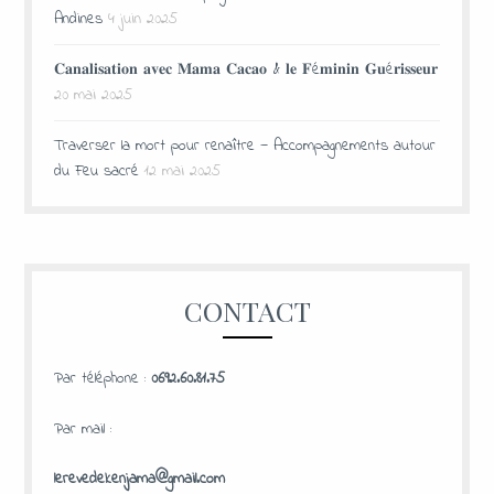
Andines
4 juin 2025
𝐂𝐚𝐧𝐚𝐥𝐢𝐬𝐚𝐭𝐢𝐨𝐧 𝐚𝐯𝐞𝐜 𝐌𝐚𝐦𝐚 𝐂𝐚𝐜𝐚𝐨 & 𝐥𝐞 𝐅é𝐦𝐢𝐧𝐢𝐧 𝐆𝐮é𝐫𝐢𝐬𝐬𝐞𝐮𝐫
20 mai 2025
Traverser la mort pour renaître — Accompagnements autour
du Feu sacré
12 mai 2025
CONTACT
Par téléphone :
0692.60.81.75
Par mail :
lerevedekenjama@gmail.com