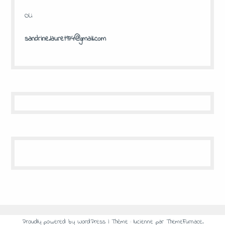
OU
sandrine.lauret974@gmail.com
Proudly powered by WordPress
|
Thème : lucienne par
ThemeFurnace
.