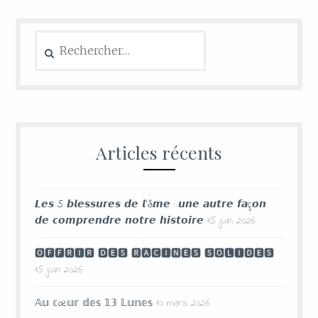
Articles récents
𝙇𝙚𝙨 5 𝙗𝙡𝙚𝙨𝙨𝙪𝙧𝙚𝙨 𝙙𝙚 𝙡’â𝙢𝙚 : 𝙪𝙣𝙚 𝙖𝙪𝙩𝙧𝙚 𝙛𝙖ç𝙤𝙣
𝙙𝙚 𝙘𝙤𝙢𝙥𝙧𝙚𝙣𝙙𝙧𝙚 𝙣𝙤𝙩𝙧𝙚 𝙝𝙞𝙨𝙩𝙤𝙞𝙧𝙚
15 juin 2026
🅾🅵🅵🆁🅸🆁 🅳🅴🆂 🆁🅰🅲🅸🅽🅴🆂 🆂🅾🅻🅸🅳🅴🆂
15 juin 2026
𝔸𝕦 𝕔œ𝕦𝕣 𝕕𝕖𝕤 𝟙𝟛 𝕃𝕦𝕟𝕖𝕤
10 mars 2026