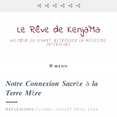
Le Rêve de Kenja’Ma
AU CŒUR DU VIVANT, RETROUVER SA MÉDECINE
INTÉRIEURE
MENU
𝑵𝒐𝒕𝒓𝒆 𝑪𝒐𝒏𝒏𝒆𝒙𝒊𝒐𝒏 𝑺𝒂𝒄𝒓é𝒆 à 𝒍𝒂
𝑻𝒆𝒓𝒓𝒆 𝑴è𝒓𝒆
RÉFLEXIONS
/ LUNDI, JUILLET 29TH, 2024