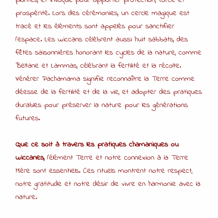
plantes, et invoqué pour apporter protection, force et
prospérité. Lors des cérémonies, un cercle magique est
tracé et les éléments sont appelés pour sanctifier
l’espace. Les wiccans célèbrent aussi huit sabbats, des
fêtes saisonnières honorant les cycles de la nature, comme
Beltane et Lammas, célébrant la fertilité et la récolte.
Vénérer Pachamama signifie reconnaître la Terre comme
déesse de la fertilité et de la vie, et adopter des pratiques
durables pour préserver la nature pour les générations
futures.
Que ce soit à travers les pratiques chamaniques ou
wiccanes,
l’élément Terre et notre connexion à la Terre
Mère sont essentiels. Ces rituels montrent notre respect,
notre gratitude et notre désir de vivre en harmonie avec la
nature.