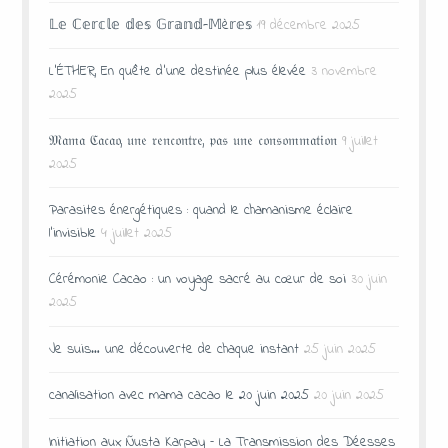
𝕃𝕖 ℂ𝕖𝕣𝕔𝕝𝕖 𝕕𝕖𝕤 𝔾𝕣𝕒𝕟𝕕-𝕄è𝕣𝕖𝕤
19 décembre 2025
L’ÉTHER, En quête d’une destinée plus élevée
3 novembre
2025
𝔐𝔞𝔪𝔞 ℭ𝔞𝔠𝔞𝔬, 𝔲𝔫𝔢 𝔯𝔢𝔫𝔠𝔬𝔫𝔱𝔯𝔢, 𝔭𝔞𝔰 𝔲𝔫𝔢 𝔠𝔬𝔫𝔰𝔬𝔪𝔪𝔞𝔱𝔦𝔬𝔫
9 juillet
2025
Parasites énergétiques : quand le chamanisme éclaire
l’invisible
4 juillet 2025
Cérémonie Cacao : un voyage sacré au cœur de soi
30 juin
2025
Je suis… une découverte de chaque instant
25 juin 2025
canalisation avec mama cacao le 20 juin 2025
20 juin 2025
Initiation aux Ñusta Karpay – La Transmission des Déesses