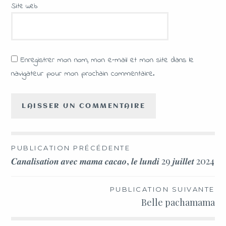
Site web
Enregistrer mon nom, mon e-mail et mon site dans le
navigateur pour mon prochain commentaire.
PUBLICATION PRÉCÉDENTE
𝑪𝒂𝒏𝒂𝒍𝒊𝒔𝒂𝒕𝒊𝒐𝒏 𝒂𝒗𝒆𝒄 𝒎𝒂𝒎𝒂 𝒄𝒂𝒄𝒂𝒐, 𝒍𝒆 𝒍𝒖𝒏𝒅𝒊 29 𝒋𝒖𝒊𝒍𝒍𝒆𝒕 2024
PUBLICATION SUIVANTE
Belle pachamama