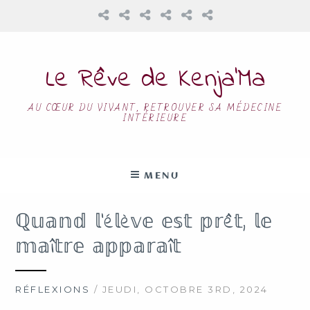
Le Rêve de Kenja’Ma
AU CŒUR DU VIVANT, RETROUVER SA MÉDECINE
INTÉRIEURE
MENU
ℚ𝕦𝕒𝕟𝕕 𝕝’é𝕝è𝕧𝕖 𝕖𝕤𝕥 𝕡𝕣ê𝕥, 𝕝𝕖
𝕞𝕒î𝕥𝕣𝕖 𝕒𝕡𝕡𝕒𝕣𝕒î𝕥
RÉFLEXIONS
/ JEUDI, OCTOBRE 3RD, 2024