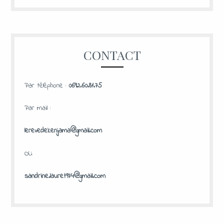
CONTACT
Par téléphone :
0692.60.81.75
Par mail :
lerevedekenjama@gmail.com
OU
sandrine.lauret974@gmail.com