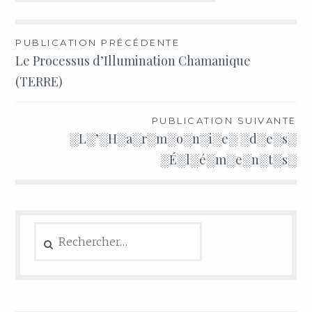
PUBLICATION PRÉCÉDENTE
Le Processus d’Illumination Chamanique
(TERRE)
PUBLICATION SUIVANTE
░L░’░H░a░r░m░o░n░i░e░ ░d░e░s░
░É░l░é░m░e░n░t░s░