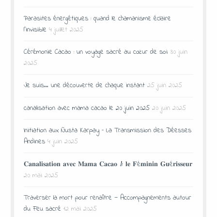
Parasites énergétiques : quand le chamanisme éclaire
l’invisible
4 juillet 2025
Cérémonie Cacao : un voyage sacré au cœur de soi
30 juin
2025
Je suis… une découverte de chaque instant
25 juin 2025
canalisation avec mama cacao le 20 juin 2025
20 juin 2025
Initiation aux Ñusta Karpay – La Transmission des Déesses
Andines
4 juin 2025
𝐂𝐚𝐧𝐚𝐥𝐢𝐬𝐚𝐭𝐢𝐨𝐧 𝐚𝐯𝐞𝐜 𝐌𝐚𝐦𝐚 𝐂𝐚𝐜𝐚𝐨 & 𝐥𝐞 𝐅é𝐦𝐢𝐧𝐢𝐧 𝐆𝐮é𝐫𝐢𝐬𝐬𝐞𝐮𝐫
20 mai 2025
Traverser la mort pour renaître — Accompagnements autour
du Feu sacré
12 mai 2025