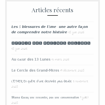
Articles récents
𝙇𝙚𝙨 5 𝙗𝙡𝙚𝙨𝙨𝙪𝙧𝙚𝙨 𝙙𝙚 𝙡’â𝙢𝙚 : 𝙪𝙣𝙚 𝙖𝙪𝙩𝙧𝙚 𝙛𝙖ç𝙤𝙣
𝙙𝙚 𝙘𝙤𝙢𝙥𝙧𝙚𝙣𝙙𝙧𝙚 𝙣𝙤𝙩𝙧𝙚 𝙝𝙞𝙨𝙩𝙤𝙞𝙧𝙚
15 juin 2026
🅾🅵🅵🆁🅸🆁 🅳🅴🆂 🆁🅰🅲🅸🅽🅴🆂 🆂🅾🅻🅸🅳🅴🆂
15 juin 2026
𝔸𝕦 𝕔œ𝕦𝕣 𝕕𝕖𝕤 𝟙𝟛 𝕃𝕦𝕟𝕖𝕤
10 mars 2026
𝕃𝕖 ℂ𝕖𝕣𝕔𝕝𝕖 𝕕𝕖𝕤 𝔾𝕣𝕒𝕟𝕕-𝕄è𝕣𝕖𝕤
19 décembre 2025
L’ÉTHER, En quête d’une destinée plus élevée
3 novembre
2025
𝔐𝔞𝔪𝔞 ℭ𝔞𝔠𝔞𝔬, 𝔲𝔫𝔢 𝔯𝔢𝔫𝔠𝔬𝔫𝔱𝔯𝔢, 𝔭𝔞𝔰 𝔲𝔫𝔢 𝔠𝔬𝔫𝔰𝔬𝔪𝔪𝔞𝔱𝔦𝔬𝔫
9 juillet
2025