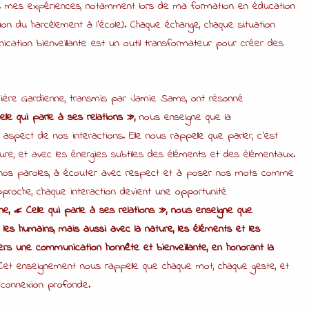
vers mes expériences, notamment lors de ma formation en éducation
ion du harcèlement à l’école). Chaque échange, chaque situation
tion bienveillante est un outil transformateur pour créer des
ière Gardienne, transmis par Jamie Sams, ont résonné
le qui parle à ses relations »,
nous enseigne que la
spect de nos interactions. Elle nous rappelle que parler, c’est
ture, et avec les énergies subtiles des éléments et des élémentaux.
e nos paroles, à écouter avec respect et à poser nos mots comme
proche, chaque interaction devient une opportunité
e, « Celle qui parle à ses relations », nous enseigne que
es humains, mais aussi avec la nature, les éléments et les
vers une communication honnête et bienveillante, en honorant la
 Cet enseignement nous rappelle que chaque mot, chaque geste, et
connexion profonde.