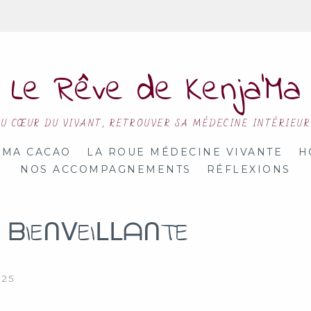
Le Rêve de Kenja’Ma
U CŒUR DU VIVANT, RETROUVER SA MÉDECINE INTÉRIEU
MA CACAO
LA ROUE MÉDECINE VIVANTE
H
NOS ACCOMPAGNEMENTS
RÉFLEXIONS
 ᗷIEᑎᐯEIᒪᒪᗩᑎTE
025