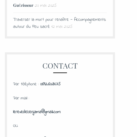
𝐆𝐮é𝐫𝐢𝐬𝐬𝐞𝐮𝐫
20 mai 2025
Traverser la mort pour renaître — Accompagnements
autour du Feu sacré
12 mai 2025
CONTACT
Par téléphone :
0692.60.81.75
Par mail :
lerevedekenjama@gmail.com
OU