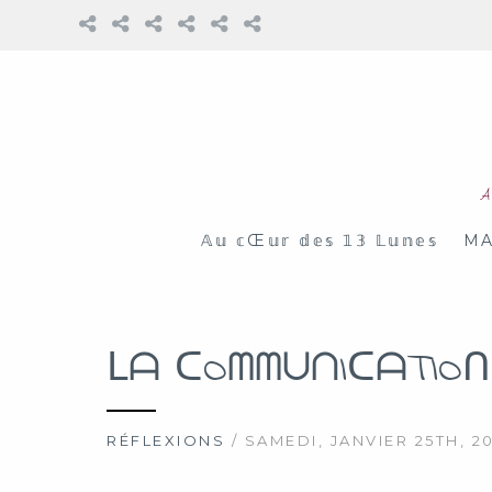
A
𝔸𝕦 𝕔Œ𝕦𝕣 𝕕𝕖𝕤 𝟙𝟛 𝕃𝕦𝕟𝕖𝕤
MA
ᒪᗩ ᑕOᗰᗰᑌᑎIᑕᗩTIOᑎ
RÉFLEXIONS
/ SAMEDI, JANVIER 25TH, 2