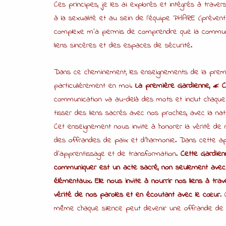
Ces principes, je les ai explorés et intégrés à tra
à la sexualité et au sein de l’équipe PHARE (prévent
complexe m’a permis de comprendre que la communica
liens sincères et des espaces de sécurité.
Dans ce cheminement, les enseignements de la prem
particulièrement en moi.
La première Gardienne, « Cel
communication va au-delà des mots et inclut chaque a
tisser des liens sacrés avec nos proches, avec la na
Cet enseignement nous invite à honorer la vérité d
des offrandes de paix et d’harmonie. Dans cette ap
d’apprentissage et de transformation.
Cette Gardienn
communiquer est un acte sacré, non seulement avec l
élémentaux. Elle nous invite à nourrir nos liens à tra
vérité de nos paroles et en écoutant avec le cœur
.
même chaque silence peut devenir une offrande de 