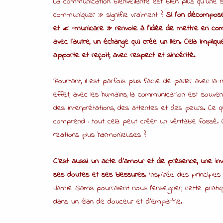
La communication bienveillante est bien plus qu’une
communiquer » signifie vraiment ?
Si l’on décompos
et « -municare » renvoie à l’idée de mettre en co
avec l’autre, un échange qui crée un lien. Cela impl
apporte et reçoit, avec respect et sincérité.
Pourtant, il est parfois plus facile de parler avec la
effet, avec les humains, la communication est souve
des interprétations, des attentes et des peurs. Ce q
comprend : tout cela peut créer un véritable fossé. 
relations plus harmonieuses ?
C’est aussi un acte d’amour et de présence, une invit
ses doutes et ses blessures
. Inspirée des principes
Jamie Sams pourraient nous l’enseigner, cette pratiq
dans un élan de douceur et d’empathie.