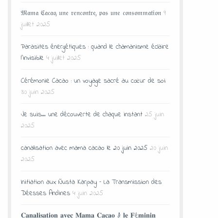
𝔐𝔞𝔪𝔞 ℭ𝔞𝔠𝔞𝔬, 𝔲𝔫𝔢 𝔯𝔢𝔫𝔠𝔬𝔫𝔱𝔯𝔢, 𝔭𝔞𝔰 𝔲𝔫𝔢 𝔠𝔬𝔫𝔰𝔬𝔪𝔪𝔞𝔱𝔦𝔬𝔫
9
juillet 2025
Parasites énergétiques : quand le chamanisme éclaire
l’invisible
4 juillet 2025
Cérémonie Cacao : un voyage sacré au cœur de soi
30 juin 2025
Je suis… une découverte de chaque instant
25 juin
2025
canalisation avec mama cacao le 20 juin 2025
20 juin
2025
Initiation aux Ñusta Karpay – La Transmission des
Déesses Andines
4 juin 2025
𝐂𝐚𝐧𝐚𝐥𝐢𝐬𝐚𝐭𝐢𝐨𝐧 𝐚𝐯𝐞𝐜 𝐌𝐚𝐦𝐚 𝐂𝐚𝐜𝐚𝐨 & 𝐥𝐞 𝐅é𝐦𝐢𝐧𝐢𝐧