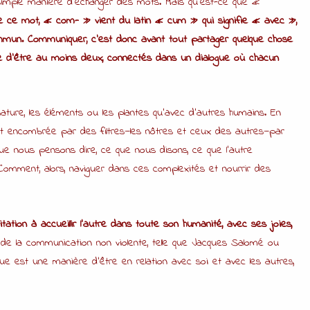
 simple manière d’échanger des mots. Mais qu’est-ce que «
e ce mot, « com- » vient du latin « cum » qui signifie « avec »,
mmun. Communiquer, c’est donc avant tout partager quelque chose
ique d’être au moins deux, connectés dans un dialogue où chacun
 nature, les éléments ou les plantes qu’avec d’autres humains. En
nt encombrée par des filtres—les nôtres et ceux des autres—par
ue nous pensons dire, ce que nous disons, ce que l’autre
Comment, alors, naviguer dans ces complexités et nourrir des
ation à accueillir l’autre dans toute son humanité, avec ses joies,
 de la communication non violente, telle que Jacques Salomé ou
ue est une manière d’être en relation avec soi et avec les autres,