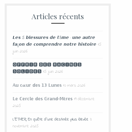
Articles récents
𝙇𝙚𝙨 5 𝙗𝙡𝙚𝙨𝙨𝙪𝙧𝙚𝙨 𝙙𝙚 𝙡’â𝙢𝙚 : 𝙪𝙣𝙚 𝙖𝙪𝙩𝙧𝙚
𝙛𝙖ç𝙤𝙣 𝙙𝙚 𝙘𝙤𝙢𝙥𝙧𝙚𝙣𝙙𝙧𝙚 𝙣𝙤𝙩𝙧𝙚 𝙝𝙞𝙨𝙩𝙤𝙞𝙧𝙚
15
juin 2026
🅾🅵🅵🆁🅸🆁 🅳🅴🆂 🆁🅰🅲🅸🅽🅴🆂
🆂🅾🅻🅸🅳🅴🆂
15 juin 2026
𝔸𝕦 𝕔œ𝕦𝕣 𝕕𝕖𝕤 𝟙𝟛 𝕃𝕦𝕟𝕖𝕤
10 mars 2026
𝕃𝕖 ℂ𝕖𝕣𝕔𝕝𝕖 𝕕𝕖𝕤 𝔾𝕣𝕒𝕟𝕕-𝕄è𝕣𝕖𝕤
19 décembre
2025
L’ÉTHER, En quête d’une destinée plus élevée
3
novembre 2025