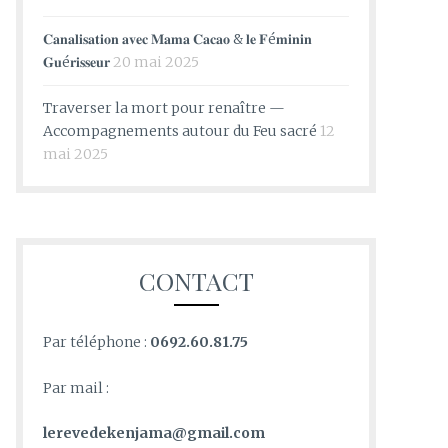
𝐂𝐚𝐧𝐚𝐥𝐢𝐬𝐚𝐭𝐢𝐨𝐧 𝐚𝐯𝐞𝐜 𝐌𝐚𝐦𝐚 𝐂𝐚𝐜𝐚𝐨 & 𝐥𝐞 𝐅é𝐦𝐢𝐧𝐢𝐧
𝐆𝐮é𝐫𝐢𝐬𝐬𝐞𝐮𝐫
20 mai 2025
Traverser la mort pour renaître —
Accompagnements autour du Feu sacré
12
mai 2025
CONTACT
Par téléphone :
0692.60.81.75
Par mail :
lerevedekenjama@gmail.com