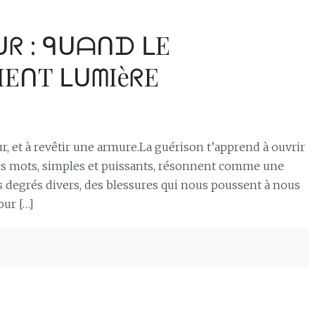
ᑌᖇ : ᑫᑌᗩᑎᗪ ᒪE
EᑎT ᒪᑌᗰIèᖇE
, et à revêtir une armure.La guérison t’apprend à ouvrir
ques mots, simples et puissants, résonnent comme une
es degrés divers, des blessures qui nous poussent à nous
our […]