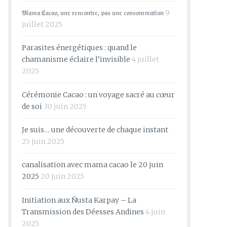
𝔐𝔞𝔪𝔞 ℭ𝔞𝔠𝔞𝔬, 𝔲𝔫𝔢 𝔯𝔢𝔫𝔠𝔬𝔫𝔱𝔯𝔢, 𝔭𝔞𝔰 𝔲𝔫𝔢 𝔠𝔬𝔫𝔰𝔬𝔪𝔪𝔞𝔱𝔦𝔬𝔫
9
juillet 2025
Parasites énergétiques : quand le
chamanisme éclaire l’invisible
4 juillet
2025
Cérémonie Cacao : un voyage sacré au cœur
de soi
30 juin 2025
Je suis… une découverte de chaque instant
25 juin 2025
canalisation avec mama cacao le 20 juin
2025
20 juin 2025
Initiation aux Ñusta Karpay – La
Transmission des Déesses Andines
4 juin
2025