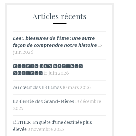
Articles récents
𝙇𝙚𝙨 5 𝙗𝙡𝙚𝙨𝙨𝙪𝙧𝙚𝙨 𝙙𝙚 𝙡’â𝙢𝙚 : 𝙪𝙣𝙚 𝙖𝙪𝙩𝙧𝙚
𝙛𝙖ç𝙤𝙣 𝙙𝙚 𝙘𝙤𝙢𝙥𝙧𝙚𝙣𝙙𝙧𝙚 𝙣𝙤𝙩𝙧𝙚 𝙝𝙞𝙨𝙩𝙤𝙞𝙧𝙚
15
juin 2026
🅾🅵🅵🆁🅸🆁 🅳🅴🆂 🆁🅰🅲🅸🅽🅴🆂
🆂🅾🅻🅸🅳🅴🆂
15 juin 2026
𝔸𝕦 𝕔œ𝕦𝕣 𝕕𝕖𝕤 𝟙𝟛 𝕃𝕦𝕟𝕖𝕤
10 mars 2026
𝕃𝕖 ℂ𝕖𝕣𝕔𝕝𝕖 𝕕𝕖𝕤 𝔾𝕣𝕒𝕟𝕕-𝕄è𝕣𝕖𝕤
19 décembre
2025
L’ÉTHER, En quête d’une destinée plus
élevée
3 novembre 2025