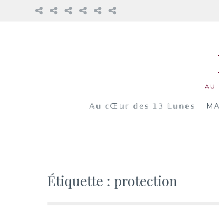
𝔸𝕦
Mama
La
Honorer
Nos
Réflexions
𝕔œ𝕦𝕣
Cacao
Roue
notre
accompagnements
𝕕𝕖𝕤
Médecine
féminin
Aller
𝟙𝟛
Vivante
au
𝕃𝕦𝕟𝕖𝕤
contenu
AU
𝔸𝕦 𝕔Œ𝕦𝕣 𝕕𝕖𝕤 𝟙𝟛 𝕃𝕦𝕟𝕖𝕤
MA
Étiquette :
protection