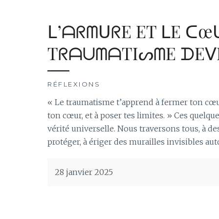
ᒪ’ᗩᖇᗰᑌᖇE ET ᒪE ᑕœ
TᖇᗩᑌᗰᗩTIᔕᗰE ᗪEᐯI
RÉFLEXIONS
« Le traumatisme t’apprend à fermer ton cœur
ton cœur, et à poser tes limites. » Ces quel
vérité universelle. Nous traversons tous, à d
protéger, à ériger des murailles invisibles aut
28 janvier 2025