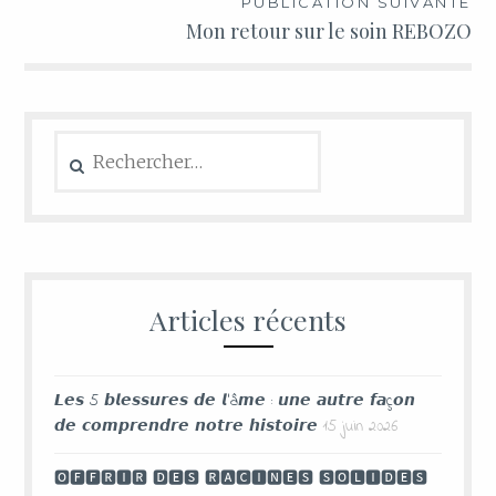
PUBLICATION SUIVANTE
Mon retour sur le soin REBOZO
Articles récents
𝙇𝙚𝙨 5 𝙗𝙡𝙚𝙨𝙨𝙪𝙧𝙚𝙨 𝙙𝙚 𝙡’â𝙢𝙚 : 𝙪𝙣𝙚 𝙖𝙪𝙩𝙧𝙚 𝙛𝙖ç𝙤𝙣
𝙙𝙚 𝙘𝙤𝙢𝙥𝙧𝙚𝙣𝙙𝙧𝙚 𝙣𝙤𝙩𝙧𝙚 𝙝𝙞𝙨𝙩𝙤𝙞𝙧𝙚
15 juin 2026
🅾🅵🅵🆁🅸🆁 🅳🅴🆂 🆁🅰🅲🅸🅽🅴🆂 🆂🅾🅻🅸🅳🅴🆂