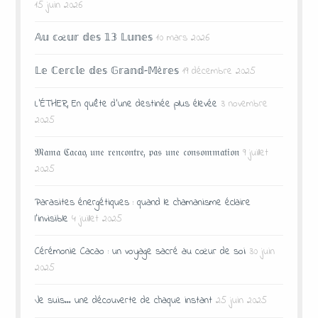
15 juin 2026
𝔸𝕦 𝕔œ𝕦𝕣 𝕕𝕖𝕤 𝟙𝟛 𝕃𝕦𝕟𝕖𝕤
10 mars 2026
𝕃𝕖 ℂ𝕖𝕣𝕔𝕝𝕖 𝕕𝕖𝕤 𝔾𝕣𝕒𝕟𝕕-𝕄è𝕣𝕖𝕤
19 décembre 2025
L’ÉTHER, En quête d’une destinée plus élevée
3 novembre
2025
𝔐𝔞𝔪𝔞 ℭ𝔞𝔠𝔞𝔬, 𝔲𝔫𝔢 𝔯𝔢𝔫𝔠𝔬𝔫𝔱𝔯𝔢, 𝔭𝔞𝔰 𝔲𝔫𝔢 𝔠𝔬𝔫𝔰𝔬𝔪𝔪𝔞𝔱𝔦𝔬𝔫
9 juillet
2025
Parasites énergétiques : quand le chamanisme éclaire
l’invisible
4 juillet 2025
Cérémonie Cacao : un voyage sacré au cœur de soi
30 juin
2025
Je suis… une découverte de chaque instant
25 juin 2025