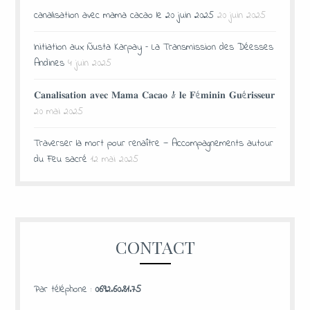
canalisation avec mama cacao le 20 juin 2025
20 juin 2025
Initiation aux Ñusta Karpay – La Transmission des Déesses
Andines
4 juin 2025
𝐂𝐚𝐧𝐚𝐥𝐢𝐬𝐚𝐭𝐢𝐨𝐧 𝐚𝐯𝐞𝐜 𝐌𝐚𝐦𝐚 𝐂𝐚𝐜𝐚𝐨 & 𝐥𝐞 𝐅é𝐦𝐢𝐧𝐢𝐧 𝐆𝐮é𝐫𝐢𝐬𝐬𝐞𝐮𝐫
20 mai 2025
Traverser la mort pour renaître — Accompagnements autour
du Feu sacré
12 mai 2025
CONTACT
Par téléphone :
0692.60.81.75