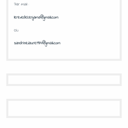
Par mail :
lerevedekenjama@gmail.com
OU
sandrine.lauret974@gmail.com