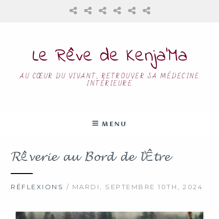
Le Rêve de Kenja’Ma
AU CŒUR DU VIVANT, RETROUVER SA MÉDECINE
INTÉRIEURE
MENU
𝓡ê𝓿𝓮𝓻𝓲𝓮 𝓪𝓾 𝓑𝓸𝓻𝓭 𝓭𝓮 𝓵’Ê𝓽𝓻𝓮
RÉFLEXIONS
/ MARDI, SEPTEMBRE 10TH, 2024