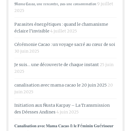
𝔐𝔞𝔪𝔞 ℭ𝔞𝔠𝔞𝔬, 𝔲𝔫𝔢 𝔯𝔢𝔫𝔠𝔬𝔫𝔱𝔯𝔢, 𝔭𝔞𝔰 𝔲𝔫𝔢 𝔠𝔬𝔫𝔰𝔬𝔪𝔪𝔞𝔱𝔦𝔬𝔫
9 juillet
2025
Parasites énergétiques : quand le chamanisme
éclaire l’invisible
4 juillet 2025
Cérémonie Cacao : un voyage sacré au cœur de soi
30 juin 2025
Je suis… une découverte de chaque instant
25 juin
2025
canalisation avec mama cacao le 20 juin 2025
20
juin 2025
Initiation aux Ñusta Karpay – La Transmission
des Déesses Andines
4 juin 2025
𝐂𝐚𝐧𝐚𝐥𝐢𝐬𝐚𝐭𝐢𝐨𝐧 𝐚𝐯𝐞𝐜 𝐌𝐚𝐦𝐚 𝐂𝐚𝐜𝐚𝐨 & 𝐥𝐞 𝐅é𝐦𝐢𝐧𝐢𝐧 𝐆𝐮é𝐫𝐢𝐬𝐬𝐞𝐮𝐫