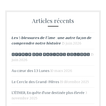
Articles récents
𝙇𝙚𝙨 5 𝙗𝙡𝙚𝙨𝙨𝙪𝙧𝙚𝙨 𝙙𝙚 𝙡’â𝙢𝙚 : 𝙪𝙣𝙚 𝙖𝙪𝙩𝙧𝙚 𝙛𝙖ç𝙤𝙣 𝙙𝙚
𝙘𝙤𝙢𝙥𝙧𝙚𝙣𝙙𝙧𝙚 𝙣𝙤𝙩𝙧𝙚 𝙝𝙞𝙨𝙩𝙤𝙞𝙧𝙚
15 juin 2026
🅾🅵🅵🆁🅸🆁 🅳🅴🆂 🆁🅰🅲🅸🅽🅴🆂 🆂🅾🅻🅸🅳🅴🆂
15
juin 2026
𝔸𝕦 𝕔œ𝕦𝕣 𝕕𝕖𝕤 𝟙𝟛 𝕃𝕦𝕟𝕖𝕤
10 mars 2026
𝕃𝕖 ℂ𝕖𝕣𝕔𝕝𝕖 𝕕𝕖𝕤 𝔾𝕣𝕒𝕟𝕕-𝕄è𝕣𝕖𝕤
19 décembre 2025
L’ÉTHER, En quête d’une destinée plus élevée
3
novembre 2025