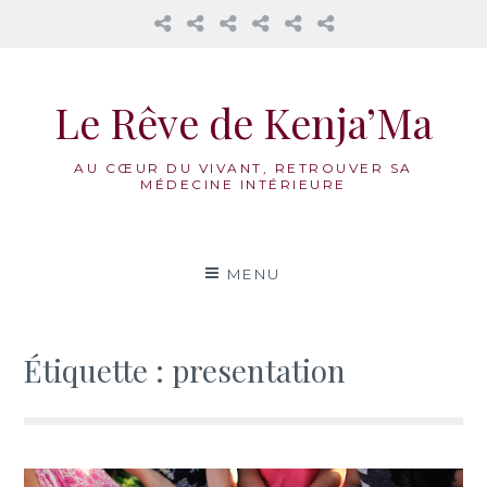
𝔸𝕦
Mama
La
Honorer
Nos
Réflexions
𝕔œ𝕦𝕣
Cacao
Roue
notre
accompagnements
𝕕𝕖𝕤
Médecine
féminin
Aller
𝟙𝟛
Vivante
au
𝕃𝕦𝕟𝕖𝕤
Le Rêve de Kenja’Ma
contenu
AU CŒUR DU VIVANT, RETROUVER SA
MÉDECINE INTÉRIEURE
MENU
Étiquette :
presentation