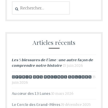
Rechercher :
Articles récents
𝙇𝙚𝙨 5 𝙗𝙡𝙚𝙨𝙨𝙪𝙧𝙚𝙨 𝙙𝙚 𝙡’â𝙢𝙚 : 𝙪𝙣𝙚 𝙖𝙪𝙩𝙧𝙚 𝙛𝙖ç𝙤𝙣 𝙙𝙚
𝙘𝙤𝙢𝙥𝙧𝙚𝙣𝙙𝙧𝙚 𝙣𝙤𝙩𝙧𝙚 𝙝𝙞𝙨𝙩𝙤𝙞𝙧𝙚
15 juin 2026
🅾🅵🅵🆁🅸🆁 🅳🅴🆂 🆁🅰🅲🅸🅽🅴🆂 🆂🅾🅻🅸🅳🅴🆂
15
juin 2026
𝔸𝕦 𝕔œ𝕦𝕣 𝕕𝕖𝕤 𝟙𝟛 𝕃𝕦𝕟𝕖𝕤
10 mars 2026
𝕃𝕖 ℂ𝕖𝕣𝕔𝕝𝕖 𝕕𝕖𝕤 𝔾𝕣𝕒𝕟𝕕-𝕄è𝕣𝕖𝕤
19 décembre 2025