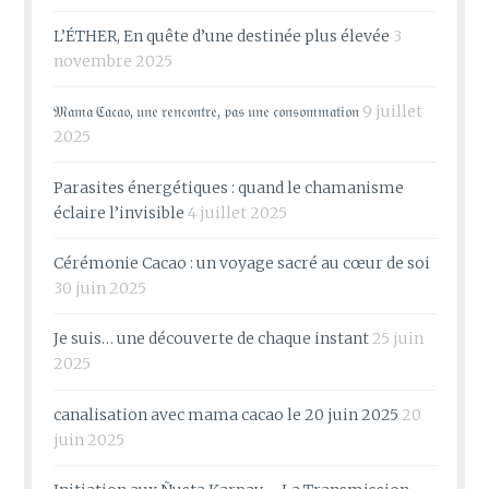
L’ÉTHER, En quête d’une destinée plus élevée
3
novembre 2025
𝔐𝔞𝔪𝔞 ℭ𝔞𝔠𝔞𝔬, 𝔲𝔫𝔢 𝔯𝔢𝔫𝔠𝔬𝔫𝔱𝔯𝔢, 𝔭𝔞𝔰 𝔲𝔫𝔢 𝔠𝔬𝔫𝔰𝔬𝔪𝔪𝔞𝔱𝔦𝔬𝔫
9 juillet
2025
Parasites énergétiques : quand le chamanisme
éclaire l’invisible
4 juillet 2025
Cérémonie Cacao : un voyage sacré au cœur de soi
30 juin 2025
Je suis… une découverte de chaque instant
25 juin
2025
canalisation avec mama cacao le 20 juin 2025
20
juin 2025