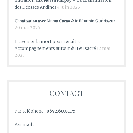
Initiation aux Ñusta Karpay – La Transmission
des Déesses Andines
4 juin 2025
𝐂𝐚𝐧𝐚𝐥𝐢𝐬𝐚𝐭𝐢𝐨𝐧 𝐚𝐯𝐞𝐜 𝐌𝐚𝐦𝐚 𝐂𝐚𝐜𝐚𝐨 & 𝐥𝐞 𝐅é𝐦𝐢𝐧𝐢𝐧 𝐆𝐮é𝐫𝐢𝐬𝐬𝐞𝐮𝐫
20 mai 2025
Traverser la mort pour renaître —
Accompagnements autour du Feu sacré
12 mai
2025
CONTACT
Par téléphone :
0692.60.81.75
Par mail :