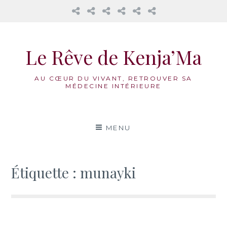
𝔸𝕦
Mama
La
Honorer
Nos
Réflexions
𝕔œ𝕦𝕣
Cacao
Roue
notre
accompagnements
𝕕𝕖𝕤
Médecine
féminin
Aller
𝟙𝟛
Vivante
au
𝕃𝕦𝕟𝕖𝕤
Le Rêve de Kenja’Ma
contenu
AU CŒUR DU VIVANT, RETROUVER SA
MÉDECINE INTÉRIEURE
MENU
Étiquette :
munayki