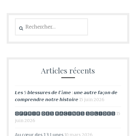
Rechercher :
Articles récents
𝙇𝙚𝙨 5 𝙗𝙡𝙚𝙨𝙨𝙪𝙧𝙚𝙨 𝙙𝙚 𝙡’â𝙢𝙚 : 𝙪𝙣𝙚 𝙖𝙪𝙩𝙧𝙚 𝙛𝙖ç𝙤𝙣 𝙙𝙚
𝙘𝙤𝙢𝙥𝙧𝙚𝙣𝙙𝙧𝙚 𝙣𝙤𝙩𝙧𝙚 𝙝𝙞𝙨𝙩𝙤𝙞𝙧𝙚
15 juin 2026
🅾🅵🅵🆁🅸🆁 🅳🅴🆂 🆁🅰🅲🅸🅽🅴🆂 🆂🅾🅻🅸🅳🅴🆂
15
juin 2026
𝔸𝕦 𝕔œ𝕦𝕣 𝕕𝕖𝕤 𝟙𝟛 𝕃𝕦𝕟𝕖𝕤
10 mars 2026