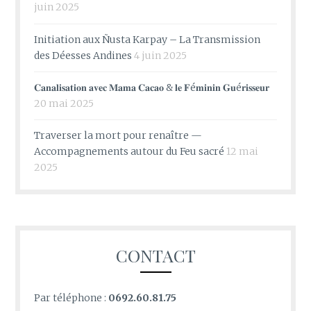
juin 2025
Initiation aux Ñusta Karpay – La Transmission
des Déesses Andines
4 juin 2025
𝐂𝐚𝐧𝐚𝐥𝐢𝐬𝐚𝐭𝐢𝐨𝐧 𝐚𝐯𝐞𝐜 𝐌𝐚𝐦𝐚 𝐂𝐚𝐜𝐚𝐨 & 𝐥𝐞 𝐅é𝐦𝐢𝐧𝐢𝐧 𝐆𝐮é𝐫𝐢𝐬𝐬𝐞𝐮𝐫
20 mai 2025
Traverser la mort pour renaître —
Accompagnements autour du Feu sacré
12 mai
2025
CONTACT
Par téléphone :
0692.60.81.75