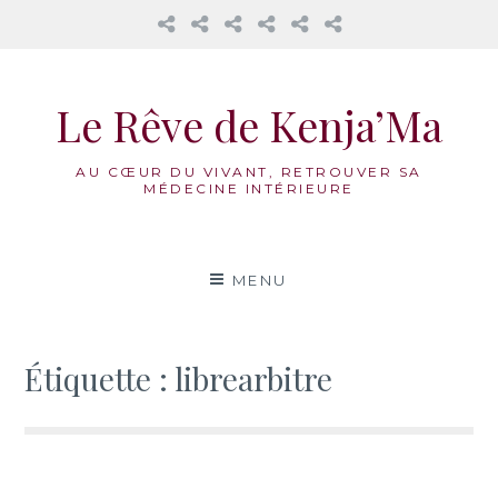
𝔸𝕦
Mama
La
Honorer
Nos
Réflexions
𝕔œ𝕦𝕣
Cacao
Roue
notre
accompagnements
𝕕𝕖𝕤
Médecine
féminin
Aller
𝟙𝟛
Vivante
au
𝕃𝕦𝕟𝕖𝕤
Le Rêve de Kenja’Ma
contenu
AU CŒUR DU VIVANT, RETROUVER SA
MÉDECINE INTÉRIEURE
MENU
Étiquette :
librearbitre