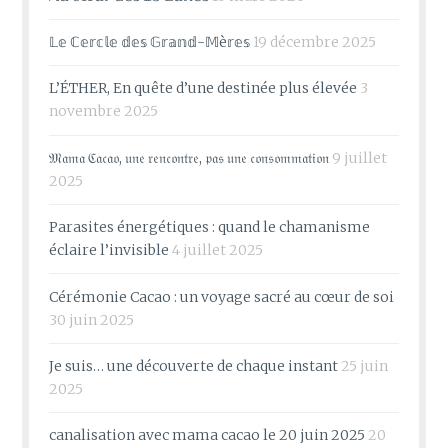
𝕃𝕖 ℂ𝕖𝕣𝕔𝕝𝕖 𝕕𝕖𝕤 𝔾𝕣𝕒𝕟𝕕-𝕄è𝕣𝕖𝕤
19 décembre 2025
L’ÉTHER, En quête d’une destinée plus élevée
3
novembre 2025
𝔐𝔞𝔪𝔞 ℭ𝔞𝔠𝔞𝔬, 𝔲𝔫𝔢 𝔯𝔢𝔫𝔠𝔬𝔫𝔱𝔯𝔢, 𝔭𝔞𝔰 𝔲𝔫𝔢 𝔠𝔬𝔫𝔰𝔬𝔪𝔪𝔞𝔱𝔦𝔬𝔫
9 juillet
2025
Parasites énergétiques : quand le chamanisme
éclaire l’invisible
4 juillet 2025
Cérémonie Cacao : un voyage sacré au cœur de soi
30 juin 2025
Je suis… une découverte de chaque instant
25 juin
2025
canalisation avec mama cacao le 20 juin 2025
20