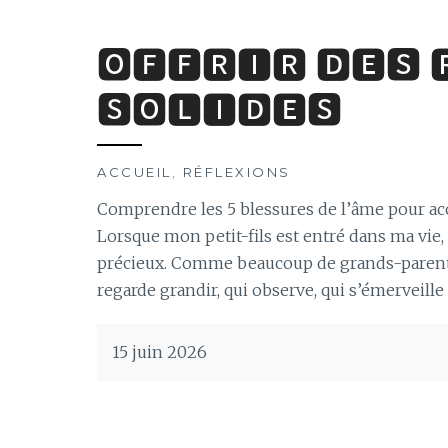
🅾🅵🅵🆁🅸🆁 🅳🅴🆂 
🆂🅾🅻🅸🅳🅴🆂
ACCUEIL
,
RÉFLEXIONS
Comprendre les 5 blessures de l’âme pour a
Lorsque mon petit-fils est entré dans ma vie
précieux. Comme beaucoup de grands-parents,
regarde grandir, qui observe, qui s’émerveille 
15 juin 2026