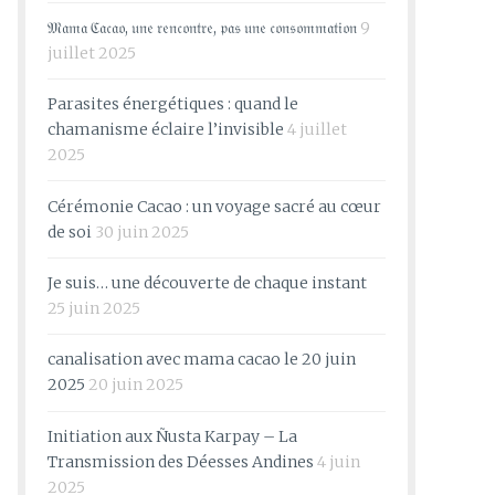
𝔐𝔞𝔪𝔞 ℭ𝔞𝔠𝔞𝔬, 𝔲𝔫𝔢 𝔯𝔢𝔫𝔠𝔬𝔫𝔱𝔯𝔢, 𝔭𝔞𝔰 𝔲𝔫𝔢 𝔠𝔬𝔫𝔰𝔬𝔪𝔪𝔞𝔱𝔦𝔬𝔫
9
juillet 2025
Parasites énergétiques : quand le
chamanisme éclaire l’invisible
4 juillet
2025
Cérémonie Cacao : un voyage sacré au cœur
de soi
30 juin 2025
Je suis… une découverte de chaque instant
25 juin 2025
canalisation avec mama cacao le 20 juin
2025
20 juin 2025
Initiation aux Ñusta Karpay – La
Transmission des Déesses Andines
4 juin
2025