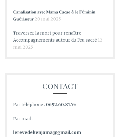
𝐂𝐚𝐧𝐚𝐥𝐢𝐬𝐚𝐭𝐢𝐨𝐧 𝐚𝐯𝐞𝐜 𝐌𝐚𝐦𝐚 𝐂𝐚𝐜𝐚𝐨 & 𝐥𝐞 𝐅é𝐦𝐢𝐧𝐢𝐧
𝐆𝐮é𝐫𝐢𝐬𝐬𝐞𝐮𝐫
20 mai 2025
Traverser la mort pour renaître —
Accompagnements autour du Feu sacré
12
mai 2025
CONTACT
Par téléphone :
0692.60.81.75
Par mail :
lerevedekenjama@gmail.com