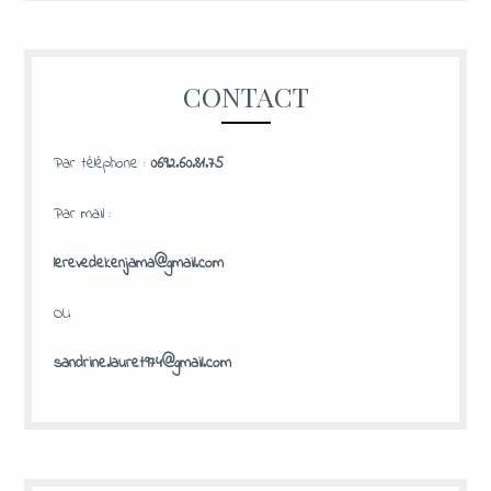
CONTACT
Par téléphone :
0692.60.81.75
Par mail :
lerevedekenjama@gmail.com
OU
sandrine.lauret974@gmail.com