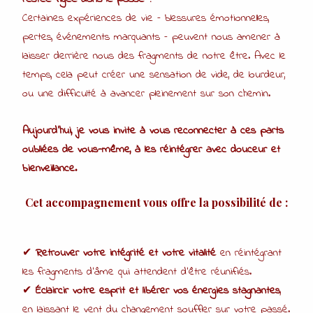
Certaines expériences de vie – blessures émotionnelles,
pertes, événements marquants – peuvent nous amener à
laisser derrière nous des fragments de notre être. Avec le
temps, cela peut créer une sensation de vide, de lourdeur,
ou une difficulté à avancer pleinement sur son chemin.
Aujourd’hui, je vous invite à vous reconnecter à ces parts
oubliées de vous-même, à les réintégrer avec douceur et
bienveillance.
Cet accompagnement vous offre la possibilité de :
✔
Retrouver votre intégrité et votre vitalité
en réintégrant
les fragments d’âme qui attendent d’être réunifiés.
✔
Éclaircir votre esprit et libérer vos énergies stagnantes
,
en laissant le vent du changement souffler sur votre passé.