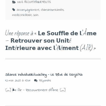
NOS ACCOMPAGNEMENTS
accompagnement
,
chamanismeandin
,
medecinedelair
,
soin
Une réponse à « 𝗟𝗲 𝗦𝗼𝘂𝗳𝗳𝗹𝗲 𝗱𝗲 𝗹’Â𝗺𝗲
– 𝗥𝗲𝘁𝗿𝗼𝘂𝘃𝗲𝗿 𝘀𝗼𝗻 𝗨𝗻𝗶𝘁é
𝗜𝗻𝘁é𝗿𝗶𝗲𝘂𝗿𝗲 𝗮𝘃𝗲𝗰 𝗹’é𝗹é𝗺𝗲𝗻𝘁 (AIR) »
Séance individuelle/coaching – Le Rêve de Kenja'Ma
12 mai 2025 à 15:01
Répondre
[…] 🌬 Air – Recouvrement d’Âme […]