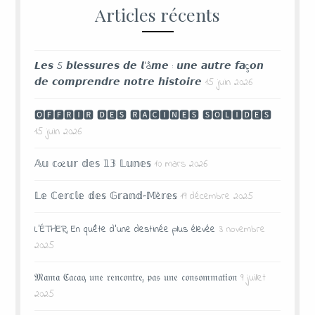
Articles récents
𝙇𝙚𝙨 5 𝙗𝙡𝙚𝙨𝙨𝙪𝙧𝙚𝙨 𝙙𝙚 𝙡’â𝙢𝙚 : 𝙪𝙣𝙚 𝙖𝙪𝙩𝙧𝙚 𝙛𝙖ç𝙤𝙣
𝙙𝙚 𝙘𝙤𝙢𝙥𝙧𝙚𝙣𝙙𝙧𝙚 𝙣𝙤𝙩𝙧𝙚 𝙝𝙞𝙨𝙩𝙤𝙞𝙧𝙚
15 juin 2026
🅾🅵🅵🆁🅸🆁 🅳🅴🆂 🆁🅰🅲🅸🅽🅴🆂 🆂🅾🅻🅸🅳🅴🆂
15 juin 2026
𝔸𝕦 𝕔œ𝕦𝕣 𝕕𝕖𝕤 𝟙𝟛 𝕃𝕦𝕟𝕖𝕤
10 mars 2026
𝕃𝕖 ℂ𝕖𝕣𝕔𝕝𝕖 𝕕𝕖𝕤 𝔾𝕣𝕒𝕟𝕕-𝕄è𝕣𝕖𝕤
19 décembre 2025
L’ÉTHER, En quête d’une destinée plus élevée
3 novembre
2025
𝔐𝔞𝔪𝔞 ℭ𝔞𝔠𝔞𝔬, 𝔲𝔫𝔢 𝔯𝔢𝔫𝔠𝔬𝔫𝔱𝔯𝔢, 𝔭𝔞𝔰 𝔲𝔫𝔢 𝔠𝔬𝔫𝔰𝔬𝔪𝔪𝔞𝔱𝔦𝔬𝔫
9 juillet
2025