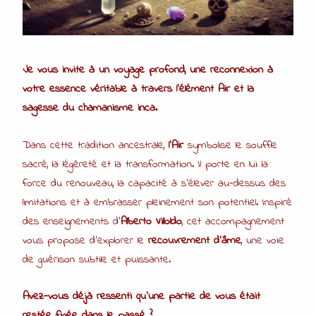
Je vous invite à un voyage profond, une reconnexion à
votre essence véritable à travers l’élément Air et la
sagesse du chamanisme inca.
Dans cette tradition ancestrale,
l’Air
symbolise le souffle
sacré, la légèreté et la transformation. Il porte en lui la
force du renouveau, la capacité à s’élever au-dessus des
limitations et à embrasser pleinement son potentiel. Inspiré
des enseignements d’
Alberto Villoldo
, cet accompagnement
vous propose d’explorer le
recouvrement d’âme
, une voie
de guérison subtile et puissante.
Avez-vous déjà ressenti qu’une partie de vous était
restée figée dans le passé ?