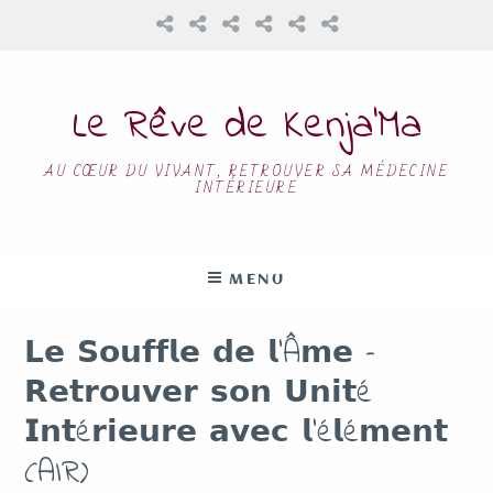
Le Rêve de Kenja’Ma
AU CŒUR DU VIVANT, RETROUVER SA MÉDECINE
INTÉRIEURE
MENU
𝗟𝗲 𝗦𝗼𝘂𝗳𝗳𝗹𝗲 𝗱𝗲 𝗹’Â𝗺𝗲 –
𝗥𝗲𝘁𝗿𝗼𝘂𝘃𝗲𝗿 𝘀𝗼𝗻 𝗨𝗻𝗶𝘁é
𝗜𝗻𝘁é𝗿𝗶𝗲𝘂𝗿𝗲 𝗮𝘃𝗲𝗰 𝗹’é𝗹é𝗺𝗲𝗻𝘁
(AIR)