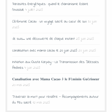
Parasites énergétiques : quand le chamanisme éclaire
l’invisible
4 juillet 2025
Cérémonie Cacao : un voyage sacré au cœur de soi
30 juin
2025
Je suis… une découverte de chaque instant
25 juin 2025
canalisation avec mama cacao le 20 juin 2025
20 juin 2025
Initiation aux Ñusta Karpay – La Transmission des Déesses
Andines
4 juin 2025
𝐂𝐚𝐧𝐚𝐥𝐢𝐬𝐚𝐭𝐢𝐨𝐧 𝐚𝐯𝐞𝐜 𝐌𝐚𝐦𝐚 𝐂𝐚𝐜𝐚𝐨 & 𝐥𝐞 𝐅é𝐦𝐢𝐧𝐢𝐧 𝐆𝐮é𝐫𝐢𝐬𝐬𝐞𝐮𝐫
20 mai 2025
Traverser la mort pour renaître — Accompagnements autour
du Feu sacré
12 mai 2025