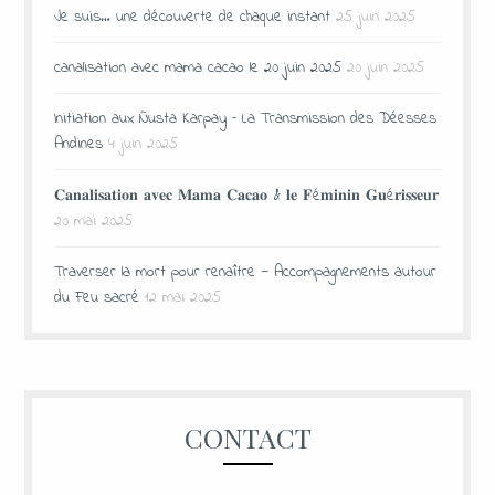
Je suis… une découverte de chaque instant
25 juin 2025
canalisation avec mama cacao le 20 juin 2025
20 juin 2025
Initiation aux Ñusta Karpay – La Transmission des Déesses
Andines
4 juin 2025
𝐂𝐚𝐧𝐚𝐥𝐢𝐬𝐚𝐭𝐢𝐨𝐧 𝐚𝐯𝐞𝐜 𝐌𝐚𝐦𝐚 𝐂𝐚𝐜𝐚𝐨 & 𝐥𝐞 𝐅é𝐦𝐢𝐧𝐢𝐧 𝐆𝐮é𝐫𝐢𝐬𝐬𝐞𝐮𝐫
20 mai 2025
Traverser la mort pour renaître — Accompagnements autour
du Feu sacré
12 mai 2025
CONTACT