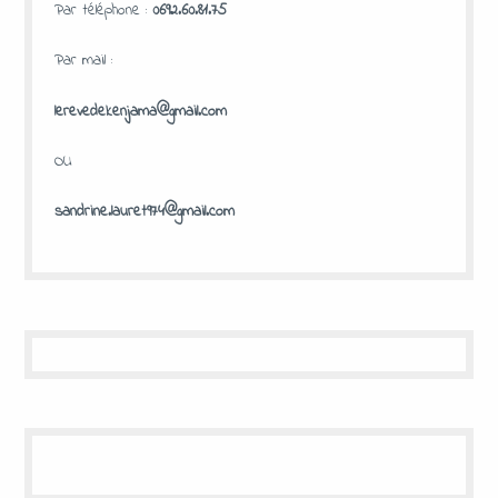
Par téléphone :
0692.60.81.75
Par mail :
lerevedekenjama@gmail.com
OU
sandrine.lauret974@gmail.com