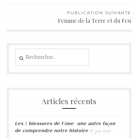
PUBLICATION SUIVANTE
Femme de la Terre et du Feu
Articles récents
𝙇𝙚𝙨 5 𝙗𝙡𝙚𝙨𝙨𝙪𝙧𝙚𝙨 𝙙𝙚 𝙡’â𝙢𝙚 : 𝙪𝙣𝙚 𝙖𝙪𝙩𝙧𝙚 𝙛𝙖ç𝙤𝙣
𝙙𝙚 𝙘𝙤𝙢𝙥𝙧𝙚𝙣𝙙𝙧𝙚 𝙣𝙤𝙩𝙧𝙚 𝙝𝙞𝙨𝙩𝙤𝙞𝙧𝙚
15 juin 2026