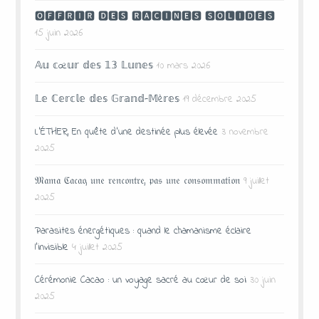
🅾🅵🅵🆁🅸🆁 🅳🅴🆂 🆁🅰🅲🅸🅽🅴🆂 🆂🅾🅻🅸🅳🅴🆂
15 juin 2026
𝔸𝕦 𝕔œ𝕦𝕣 𝕕𝕖𝕤 𝟙𝟛 𝕃𝕦𝕟𝕖𝕤
10 mars 2026
𝕃𝕖 ℂ𝕖𝕣𝕔𝕝𝕖 𝕕𝕖𝕤 𝔾𝕣𝕒𝕟𝕕-𝕄è𝕣𝕖𝕤
19 décembre 2025
L’ÉTHER, En quête d’une destinée plus élevée
3 novembre
2025
𝔐𝔞𝔪𝔞 ℭ𝔞𝔠𝔞𝔬, 𝔲𝔫𝔢 𝔯𝔢𝔫𝔠𝔬𝔫𝔱𝔯𝔢, 𝔭𝔞𝔰 𝔲𝔫𝔢 𝔠𝔬𝔫𝔰𝔬𝔪𝔪𝔞𝔱𝔦𝔬𝔫
9 juillet
2025
Parasites énergétiques : quand le chamanisme éclaire
l’invisible
4 juillet 2025
Cérémonie Cacao : un voyage sacré au cœur de soi
30 juin
2025