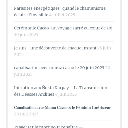
Parasites énergétiques : quand le chamanisme
éclaire l’invisible
4 juillet 2025
Cérémonie Cacao : un voyage sacré au cœur de soi
30 juin 2025
Je suis… une découverte de chaque instant
25 juin
2025
canalisation avec mama cacao le 20 juin 2025
20
juin 2025
Initiation aux Ñusta Karpay – La Transmission
des Déesses Andines
4 juin 2025
𝐂𝐚𝐧𝐚𝐥𝐢𝐬𝐚𝐭𝐢𝐨𝐧 𝐚𝐯𝐞𝐜 𝐌𝐚𝐦𝐚 𝐂𝐚𝐜𝐚𝐨 & 𝐥𝐞 𝐅é𝐦𝐢𝐧𝐢𝐧 𝐆𝐮é𝐫𝐢𝐬𝐬𝐞𝐮𝐫
20 mai 2025
Traverser la mort pour renaître —