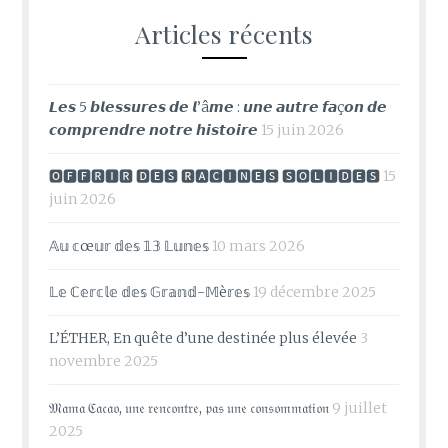
Articles récents
𝙇𝙚𝙨 5 𝙗𝙡𝙚𝙨𝙨𝙪𝙧𝙚𝙨 𝙙𝙚 𝙡’â𝙢𝙚 : 𝙪𝙣𝙚 𝙖𝙪𝙩𝙧𝙚 𝙛𝙖ç𝙤𝙣 𝙙𝙚
𝙘𝙤𝙢𝙥𝙧𝙚𝙣𝙙𝙧𝙚 𝙣𝙤𝙩𝙧𝙚 𝙝𝙞𝙨𝙩𝙤𝙞𝙧𝙚
15 juin 2026
🅾🅵🅵🆁🅸🆁 🅳🅴🆂 🆁🅰🅲🅸🅽🅴🆂 🆂🅾🅻🅸🅳🅴🆂
15
juin 2026
𝔸𝕦 𝕔œ𝕦𝕣 𝕕𝕖𝕤 𝟙𝟛 𝕃𝕦𝕟𝕖𝕤
10 mars 2026
𝕃𝕖 ℂ𝕖𝕣𝕔𝕝𝕖 𝕕𝕖𝕤 𝔾𝕣𝕒𝕟𝕕-𝕄è𝕣𝕖𝕤
19 décembre 2025
L’ÉTHER, En quête d’une destinée plus élevée
3
novembre 2025
𝔐𝔞𝔪𝔞 ℭ𝔞𝔠𝔞𝔬, 𝔲𝔫𝔢 𝔯𝔢𝔫𝔠𝔬𝔫𝔱𝔯𝔢, 𝔭𝔞𝔰 𝔲𝔫𝔢 𝔠𝔬𝔫𝔰𝔬𝔪𝔪𝔞𝔱𝔦𝔬𝔫
9 juillet
2025