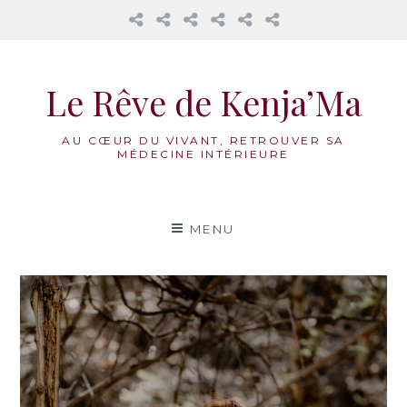
𝔸𝕦
Mama
La
Honorer
Nos
Réflexions
𝕔œ𝕦𝕣
Cacao
Roue
notre
accompagnements
𝕕𝕖𝕤
Médecine
féminin
Aller
𝟙𝟛
Vivante
au
𝕃𝕦𝕟𝕖𝕤
Le Rêve de Kenja’Ma
contenu
AU CŒUR DU VIVANT, RETROUVER SA
MÉDECINE INTÉRIEURE
MENU