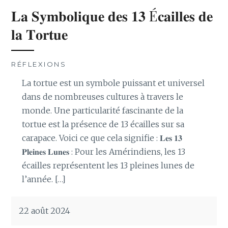
𝐋𝐚 𝐒𝐲𝐦𝐛𝐨𝐥𝐢𝐪𝐮𝐞 𝐝𝐞𝐬 𝟏𝟑 É𝐜𝐚𝐢𝐥𝐥𝐞𝐬 𝐝𝐞
𝐥𝐚 𝐓𝐨𝐫𝐭𝐮𝐞
RÉFLEXIONS
La tortue est un symbole puissant et universel
dans de nombreuses cultures à travers le
monde. Une particularité fascinante de la
tortue est la présence de 13 écailles sur sa
carapace. Voici ce que cela signifie : 𝐋𝐞𝐬 𝟏𝟑
𝐏𝐥𝐞𝐢𝐧𝐞𝐬 𝐋𝐮𝐧𝐞𝐬 : Pour les Amérindiens, les 13
écailles représentent les 13 pleines lunes de
l’année. […]
22 août 2024