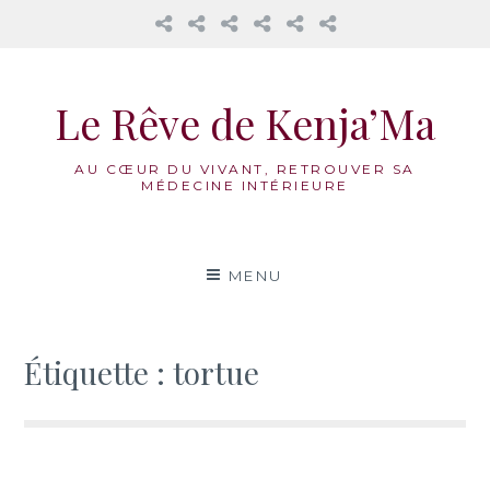
𝔸𝕦
Mama
La
Honorer
Nos
Réflexions
𝕔œ𝕦𝕣
Cacao
Roue
notre
accompagnements
𝕕𝕖𝕤
Médecine
féminin
Aller
𝟙𝟛
Vivante
au
𝕃𝕦𝕟𝕖𝕤
Le Rêve de Kenja’Ma
contenu
AU CŒUR DU VIVANT, RETROUVER SA
MÉDECINE INTÉRIEURE
MENU
Étiquette :
tortue