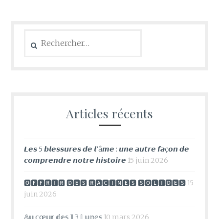
Rechercher :
Articles récents
𝙇𝙚𝙨 5 𝙗𝙡𝙚𝙨𝙨𝙪𝙧𝙚𝙨 𝙙𝙚 𝙡’â𝙢𝙚 : 𝙪𝙣𝙚 𝙖𝙪𝙩𝙧𝙚 𝙛𝙖ç𝙤𝙣 𝙙𝙚
𝙘𝙤𝙢𝙥𝙧𝙚𝙣𝙙𝙧𝙚 𝙣𝙤𝙩𝙧𝙚 𝙝𝙞𝙨𝙩𝙤𝙞𝙧𝙚
15 juin 2026
🅾🅵🅵🆁🅸🆁 🅳🅴🆂 🆁🅰🅲🅸🅽🅴🆂 🆂🅾🅻🅸🅳🅴🆂
15
juin 2026
𝔸𝕦 𝕔œ𝕦𝕣 𝕕𝕖𝕤 𝟙𝟛 𝕃𝕦𝕟𝕖𝕤
10 mars 2026