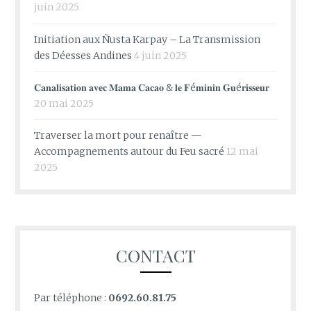
juin 2025
Initiation aux Ñusta Karpay – La Transmission
des Déesses Andines
4 juin 2025
𝐂𝐚𝐧𝐚𝐥𝐢𝐬𝐚𝐭𝐢𝐨𝐧 𝐚𝐯𝐞𝐜 𝐌𝐚𝐦𝐚 𝐂𝐚𝐜𝐚𝐨 & 𝐥𝐞 𝐅é𝐦𝐢𝐧𝐢𝐧 𝐆𝐮é𝐫𝐢𝐬𝐬𝐞𝐮𝐫
20 mai 2025
Traverser la mort pour renaître —
Accompagnements autour du Feu sacré
12 mai
2025
CONTACT
Par téléphone :
0692.60.81.75