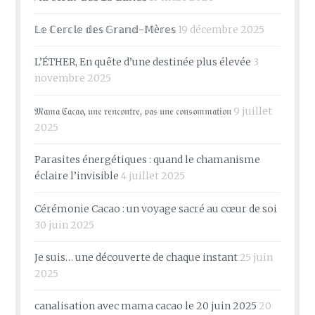
𝕃𝕖 ℂ𝕖𝕣𝕔𝕝𝕖 𝕕𝕖𝕤 𝔾𝕣𝕒𝕟𝕕-𝕄è𝕣𝕖𝕤
19 décembre 2025
L’ÉTHER, En quête d’une destinée plus élevée
3
novembre 2025
𝔐𝔞𝔪𝔞 ℭ𝔞𝔠𝔞𝔬, 𝔲𝔫𝔢 𝔯𝔢𝔫𝔠𝔬𝔫𝔱𝔯𝔢, 𝔭𝔞𝔰 𝔲𝔫𝔢 𝔠𝔬𝔫𝔰𝔬𝔪𝔪𝔞𝔱𝔦𝔬𝔫
9 juillet
2025
Parasites énergétiques : quand le chamanisme
éclaire l’invisible
4 juillet 2025
Cérémonie Cacao : un voyage sacré au cœur de soi
30 juin 2025
Je suis… une découverte de chaque instant
25 juin
2025
canalisation avec mama cacao le 20 juin 2025
20