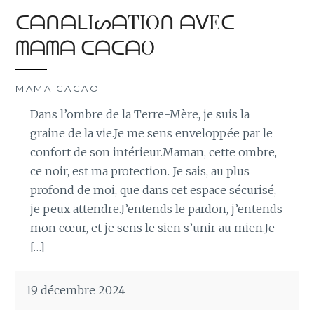
ᑕᗩᑎᗩᒪIᔕᗩTIOᑎ ᗩᐯEᑕ
ᗰᗩᗰᗩ ᑕᗩᑕᗩO
MAMA CACAO
Dans l’ombre de la Terre-Mère, je suis la
graine de la vie.Je me sens enveloppée par le
confort de son intérieur.Maman, cette ombre,
ce noir, est ma protection. Je sais, au plus
profond de moi, que dans cet espace sécurisé,
je peux attendre.J’entends le pardon, j’entends
mon cœur, et je sens le sien s’unir au mien.Je
[…]
19 décembre 2024