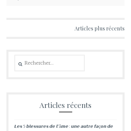
Articles plus récents
Navigation
des
articles
Rechercher :
Articles récents
𝙇𝙚𝙨 5 𝙗𝙡𝙚𝙨𝙨𝙪𝙧𝙚𝙨 𝙙𝙚 𝙡’â𝙢𝙚 : 𝙪𝙣𝙚 𝙖𝙪𝙩𝙧𝙚 𝙛𝙖ç𝙤𝙣 𝙙𝙚