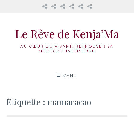
𝔸𝕦
Mama
La
Honorer
Nos
Réflexions
𝕔œ𝕦𝕣
Cacao
Roue
notre
accompagnements
𝕕𝕖𝕤
Médecine
féminin
Aller
𝟙𝟛
Vivante
au
𝕃𝕦𝕟𝕖𝕤
Le Rêve de Kenja’Ma
contenu
AU CŒUR DU VIVANT, RETROUVER SA
MÉDECINE INTÉRIEURE
MENU
Étiquette :
mamacacao