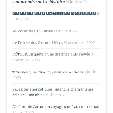
𝙘𝙤𝙢𝙥𝙧𝙚𝙣𝙙𝙧𝙚 𝙣𝙤𝙩𝙧𝙚 𝙝𝙞𝙨𝙩𝙤𝙞𝙧𝙚
15 juin 2026
🅾🅵🅵🆁🅸🆁 🅳🅴🆂 🆁🅰🅲🅸🅽🅴🆂 🆂🅾🅻🅸🅳🅴🆂
15
juin 2026
𝔸𝕦 𝕔œ𝕦𝕣 𝕕𝕖𝕤 𝟙𝟛 𝕃𝕦𝕟𝕖𝕤
10 mars 2026
𝕃𝕖 ℂ𝕖𝕣𝕔𝕝𝕖 𝕕𝕖𝕤 𝔾𝕣𝕒𝕟𝕕-𝕄è𝕣𝕖𝕤
19 décembre 2025
L’ÉTHER, En quête d’une destinée plus élevée
3
novembre 2025
𝔐𝔞𝔪𝔞 ℭ𝔞𝔠𝔞𝔬, 𝔲𝔫𝔢 𝔯𝔢𝔫𝔠𝔬𝔫𝔱𝔯𝔢, 𝔭𝔞𝔰 𝔲𝔫𝔢 𝔠𝔬𝔫𝔰𝔬𝔪𝔪𝔞𝔱𝔦𝔬𝔫
9 juillet
2025
Parasites énergétiques : quand le chamanisme
éclaire l’invisible
4 juillet 2025
Cérémonie Cacao : un voyage sacré au cœur de soi
30 juin 2025