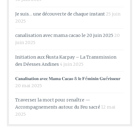
Je suis… une découverte de chaque instant
25 juin
2025
canalisation avec mama cacao le 20 juin 2025
20
juin 2025
Initiation aux Ñusta Karpay – La Transmission
des Déesses Andines
4 juin 2025
𝐂𝐚𝐧𝐚𝐥𝐢𝐬𝐚𝐭𝐢𝐨𝐧 𝐚𝐯𝐞𝐜 𝐌𝐚𝐦𝐚 𝐂𝐚𝐜𝐚𝐨 & 𝐥𝐞 𝐅é𝐦𝐢𝐧𝐢𝐧 𝐆𝐮é𝐫𝐢𝐬𝐬𝐞𝐮𝐫
20 mai 2025
Traverser la mort pour renaître —
Accompagnements autour du Feu sacré
12 mai
2025