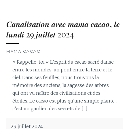
𝑪𝒂𝒏𝒂𝒍𝒊𝒔𝒂𝒕𝒊𝒐𝒏 𝒂𝒗𝒆𝒄 𝒎𝒂𝒎𝒂 𝒄𝒂𝒄𝒂𝒐, 𝒍𝒆
𝒍𝒖𝒏𝒅𝒊 29 𝒋𝒖𝒊𝒍𝒍𝒆𝒕 2024
MAMA CACAO
« Rappelle-toi « L’esprit du cacao sacré danse
entre les mondes, un pont entre la terre et le
ciel. Dans ses feuilles, nous trouvons la
mémoire des anciens, la sagesse des arbres
qui ont vu naître des civilisations et des
étoiles. Le cacao est plus qu’une simple plante ;
c’est un gardien des secrets de […]
29 juillet 2024