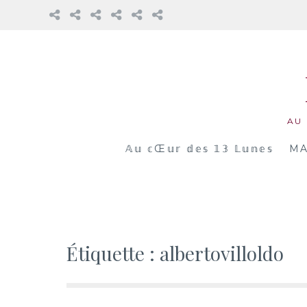
𝔸𝕦
Mama
La
Honorer
Nos
Réflexions
𝕔œ𝕦𝕣
Cacao
Roue
notre
accompagnements
𝕕𝕖𝕤
Médecine
féminin
Aller
𝟙𝟛
Vivante
au
𝕃𝕦𝕟𝕖𝕤
contenu
AU
𝔸𝕦 𝕔Œ𝕦𝕣 𝕕𝕖𝕤 𝟙𝟛 𝕃𝕦𝕟𝕖𝕤
MA
Étiquette :
albertovilloldo