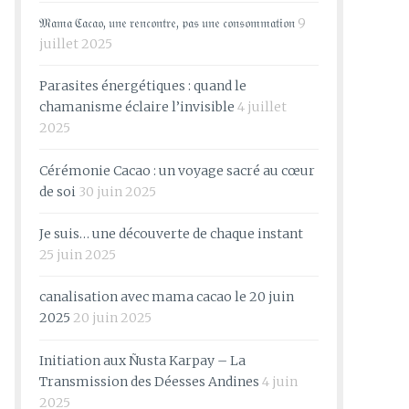
𝔐𝔞𝔪𝔞 ℭ𝔞𝔠𝔞𝔬, 𝔲𝔫𝔢 𝔯𝔢𝔫𝔠𝔬𝔫𝔱𝔯𝔢, 𝔭𝔞𝔰 𝔲𝔫𝔢 𝔠𝔬𝔫𝔰𝔬𝔪𝔪𝔞𝔱𝔦𝔬𝔫
9
juillet 2025
Parasites énergétiques : quand le
chamanisme éclaire l’invisible
4 juillet
2025
Cérémonie Cacao : un voyage sacré au cœur
de soi
30 juin 2025
Je suis… une découverte de chaque instant
25 juin 2025
canalisation avec mama cacao le 20 juin
2025
20 juin 2025
Initiation aux Ñusta Karpay – La
Transmission des Déesses Andines
4 juin
2025