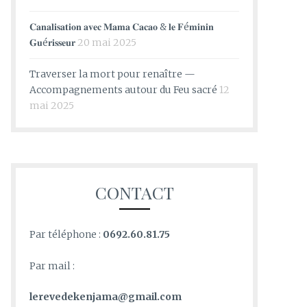
𝐂𝐚𝐧𝐚𝐥𝐢𝐬𝐚𝐭𝐢𝐨𝐧 𝐚𝐯𝐞𝐜 𝐌𝐚𝐦𝐚 𝐂𝐚𝐜𝐚𝐨 & 𝐥𝐞 𝐅é𝐦𝐢𝐧𝐢𝐧
𝐆𝐮é𝐫𝐢𝐬𝐬𝐞𝐮𝐫
20 mai 2025
Traverser la mort pour renaître —
Accompagnements autour du Feu sacré
12
mai 2025
CONTACT
Par téléphone :
0692.60.81.75
Par mail :
lerevedekenjama@gmail.com