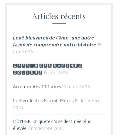
Articles récents
𝙇𝙚𝙨 5 𝙗𝙡𝙚𝙨𝙨𝙪𝙧𝙚𝙨 𝙙𝙚 𝙡’â𝙢𝙚 : 𝙪𝙣𝙚 𝙖𝙪𝙩𝙧𝙚
𝙛𝙖ç𝙤𝙣 𝙙𝙚 𝙘𝙤𝙢𝙥𝙧𝙚𝙣𝙙𝙧𝙚 𝙣𝙤𝙩𝙧𝙚 𝙝𝙞𝙨𝙩𝙤𝙞𝙧𝙚
15
juin 2026
🅾🅵🅵🆁🅸🆁 🅳🅴🆂 🆁🅰🅲🅸🅽🅴🆂
🆂🅾🅻🅸🅳🅴🆂
15 juin 2026
𝔸𝕦 𝕔œ𝕦𝕣 𝕕𝕖𝕤 𝟙𝟛 𝕃𝕦𝕟𝕖𝕤
10 mars 2026
𝕃𝕖 ℂ𝕖𝕣𝕔𝕝𝕖 𝕕𝕖𝕤 𝔾𝕣𝕒𝕟𝕕-𝕄è𝕣𝕖𝕤
19 décembre
2025
L’ÉTHER, En quête d’une destinée plus
élevée
3 novembre 2025