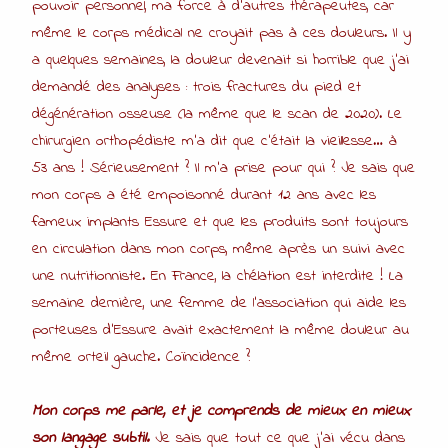
pouvoir personnel, ma force à d’autres thérapeutes, car
même le corps médical ne croyait pas à ces douleurs. Il y
a quelques semaines, la douleur devenait si horrible que j’ai
demandé des analyses : trois fractures du pied et
dégénération osseuse (la même que le scan de 2020). Le
chirurgien orthopédiste m’a dit que c’était la vieillesse… à
53 ans ! Sérieusement ? Il m’a prise pour qui ? Je sais que
mon corps a été empoisonné durant 12 ans avec les
fameux implants Essure et que les produits sont toujours
en circulation dans mon corps, même après un suivi avec
une nutritionniste. En France, la chélation est interdite ! La
semaine dernière, une femme de l’association qui aide les
porteuses d’Essure avait exactement la même douleur au
même orteil gauche. Coïncidence ?
Mon corps me parle, et je comprends de mieux en mieux
son langage subtil.
Je sais que tout ce que j’ai vécu dans