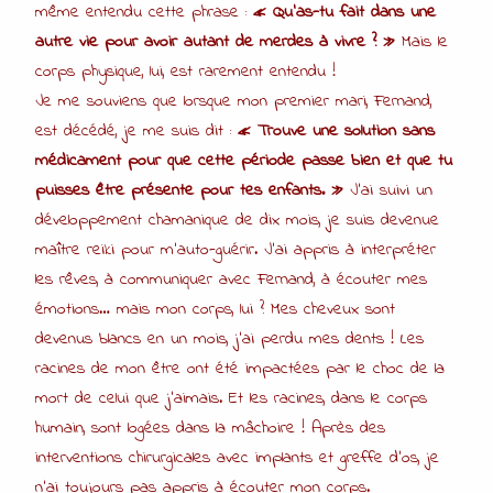
même entendu cette phrase :
« Qu’as-tu fait dans une
autre vie pour avoir autant de merdes à vivre ? »
Mais le
corps physique, lui, est rarement entendu !
Je me souviens que lorsque mon premier mari, Fernand,
est décédé, je me suis dit :
« Trouve une solution sans
médicament pour que cette période passe bien et que tu
puisses être présente pour tes enfants. »
J’ai suivi un
développement chamanique de dix mois, je suis devenue
maître reiki pour m’auto-guérir. J’ai appris à interpréter
les rêves, à communiquer avec Fernand, à écouter mes
émotions… mais mon corps, lui ? Mes cheveux sont
devenus blancs en un mois, j’ai perdu mes dents ! Les
racines de mon être ont été impactées par le choc de la
mort de celui que j’aimais. Et les racines, dans le corps
humain, sont logées dans la mâchoire ! Après des
interventions chirurgicales avec implants et greffe d’os, je
n’ai toujours pas appris à écouter mon corps.