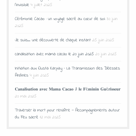
l’invisible
4 juillet 2025
Cérémonie Cacao : un voyage sacré au cœur de soi
30 juin
2025
Je suis… une découverte de chaque instant
25 juin 2025
canalisation avec mama cacao le 20 juin 2025
20 juin 2025
Initiation aux Ñusta Karpay – La Transmission des Déesses
Andines
4 juin 2025
𝐂𝐚𝐧𝐚𝐥𝐢𝐬𝐚𝐭𝐢𝐨𝐧 𝐚𝐯𝐞𝐜 𝐌𝐚𝐦𝐚 𝐂𝐚𝐜𝐚𝐨 & 𝐥𝐞 𝐅é𝐦𝐢𝐧𝐢𝐧 𝐆𝐮é𝐫𝐢𝐬𝐬𝐞𝐮𝐫
20 mai 2025
Traverser la mort pour renaître — Accompagnements autour
du Feu sacré
12 mai 2025