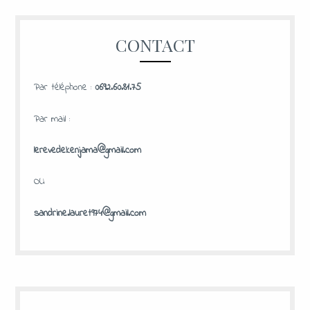
CONTACT
Par téléphone :
0692.60.81.75
Par mail :
lerevedekenjama@gmail.com
OU
sandrine.lauret974@gmail.com