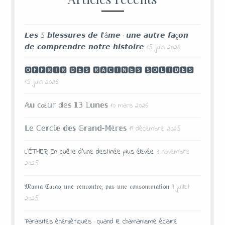
𝙇𝙚𝙨 5 𝙗𝙡𝙚𝙨𝙨𝙪𝙧𝙚𝙨 𝙙𝙚 𝙡’â𝙢𝙚 : 𝙪𝙣𝙚 𝙖𝙪𝙩𝙧𝙚 𝙛𝙖ç𝙤𝙣
𝙙𝙚 𝙘𝙤𝙢𝙥𝙧𝙚𝙣𝙙𝙧𝙚 𝙣𝙤𝙩𝙧𝙚 𝙝𝙞𝙨𝙩𝙤𝙞𝙧𝙚
15 juin 2026
🅾🅵🅵🆁🅸🆁 🅳🅴🆂 🆁🅰🅲🅸🅽🅴🆂 🆂🅾🅻🅸🅳🅴🆂
15 juin 2026
𝔸𝕦 𝕔œ𝕦𝕣 𝕕𝕖𝕤 𝟙𝟛 𝕃𝕦𝕟𝕖𝕤
10 mars 2026
𝕃𝕖 ℂ𝕖𝕣𝕔𝕝𝕖 𝕕𝕖𝕤 𝔾𝕣𝕒𝕟𝕕-𝕄è𝕣𝕖𝕤
19 décembre 2025
L’ÉTHER, En quête d’une destinée plus élevée
3 novembre
2025
𝔐𝔞𝔪𝔞 ℭ𝔞𝔠𝔞𝔬, 𝔲𝔫𝔢 𝔯𝔢𝔫𝔠𝔬𝔫𝔱𝔯𝔢, 𝔭𝔞𝔰 𝔲𝔫𝔢 𝔠𝔬𝔫𝔰𝔬𝔪𝔪𝔞𝔱𝔦𝔬𝔫
9 juillet
2025
Parasites énergétiques : quand le chamanisme éclaire